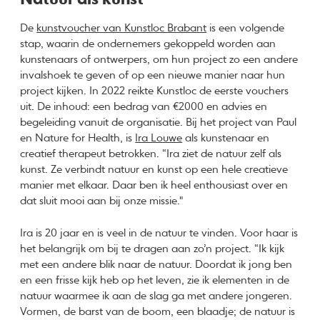
De
kunstvoucher van Kunstloc Brabant
is een volgende
stap, waarin de ondernemers gekoppeld worden aan
kunstenaars of ontwerpers, om hun project zo een andere
invalshoek te geven of op een nieuwe manier naar hun
project kijken. In 2022 reikte Kunstloc de eerste vouchers
uit. De inhoud: een bedrag van €2000 en advies en
begeleiding vanuit de organisatie. Bij het project van Paul
en Nature for Health, is
Ira Louwe
als kunstenaar en
creatief therapeut betrokken. “Ira ziet de natuur zelf als
kunst. Ze verbindt natuur en kunst op een hele creatieve
manier met elkaar. Daar ben ik heel enthousiast over en
dat sluit mooi aan bij onze missie."
Ira is 20 jaar en is veel in de natuur te vinden. Voor haar is
het belangrijk om bij te dragen aan zo’n project. “Ik kijk
met een andere blik naar de natuur. Doordat ik jong ben
en een frisse kijk heb op het leven, zie ik elementen in de
natuur waarmee ik aan de slag ga met andere jongeren.
Vormen, de barst van de boom, een blaadje; de natuur is