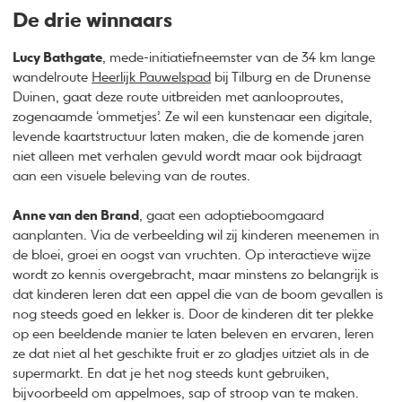
De drie winnaars
Lucy Bathgate
, mede-initiatiefneemster van de 34 km lange
wandelroute
Heerlijk Pauwelspad
bij Tilburg en de Drunense
Duinen, gaat deze route uitbreiden met aanlooproutes,
zogenaamde ‘ommetjes’. Ze wil een kunstenaar een digitale,
levende kaartstructuur laten maken, die de komende jaren
niet alleen met verhalen gevuld wordt maar ook bijdraagt
aan een visuele beleving van de routes.
Anne van den Brand
, gaat een adoptieboomgaard
aanplanten. Via de verbeelding wil zij kinderen meenemen in
de bloei, groei en oogst van vruchten. Op interactieve wijze
wordt zo kennis overgebracht, maar minstens zo belangrijk is
dat kinderen leren dat een appel die van de boom gevallen is
nog steeds goed en lekker is. Door de kinderen dit ter plekke
op een beeldende manier te laten beleven en ervaren, leren
ze dat niet al het geschikte fruit er zo gladjes uitziet als in de
supermarkt. En dat je het nog steeds kunt gebruiken,
bijvoorbeeld om appelmoes, sap of stroop van te maken.