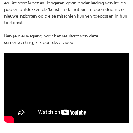
en Brabant Maatjes. Jongeren gaan onder leiding van Ira op
pad en ontdekken de ‘kunst’ in de natuur. En doen daarmee
nieuwe inzichten op die ze misschien kunnen toepassen in hun
toekomst.
Ben je nieuwsgierig naar het resultaat van deze
samenwerking, kijk dan deze video.