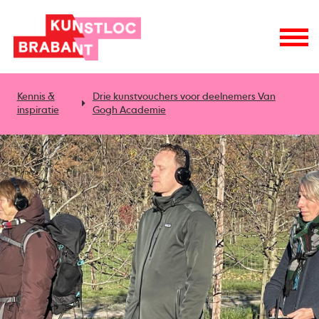
Kennis &
Drie kunstvouchers voor deelnemers Van
inspiratie
Gogh Academie