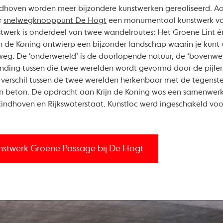
ndhoven worden meer bijzondere kunstwerken gerealiseerd. A
r
snelwegknooppunt De Hogt
een monumentaal kunstwerk v
stwerk is onderdeel van twee wandelroutes: Het Groene Lint é
n de Koning ontwierp een bijzonder landschap waarin je kun
weg. De ‘onderwereld’ is de doorlopende natuur, de ‘bovenw
inding tussen die twee werelden wordt gevormd door de pijl
t verschil tussen de twee werelden herkenbaar met de tegenst
ur en beton. De opdracht aan Krijn de Koning was een samenwerk
dhoven en Rijkswaterstaat. Kunstloc werd ingeschakeld voor 
nstwerk Groene Passage bij De Hogt