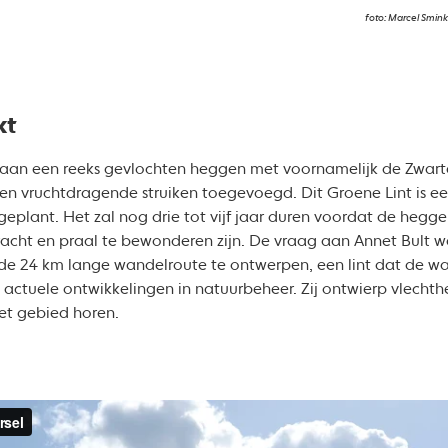
foto: Marcel Smink
kt
 aan een reeks gevlochten heggen met voornamelijk de Zwarte
n en vruchtdragende struiken toegevoegd. Dit Groene Lint is 
geplant. Het zal nog drie tot vijf jaar duren voordat de heg
racht en praal te bewonderen zijn. De vraag aan Annet Bult w
 de 24 km lange wandelroute te ontwerpen, een lint dat de wa
j actuele ontwikkelingen in natuurbeheer. Zij ontwierp vlec
et gebied horen.