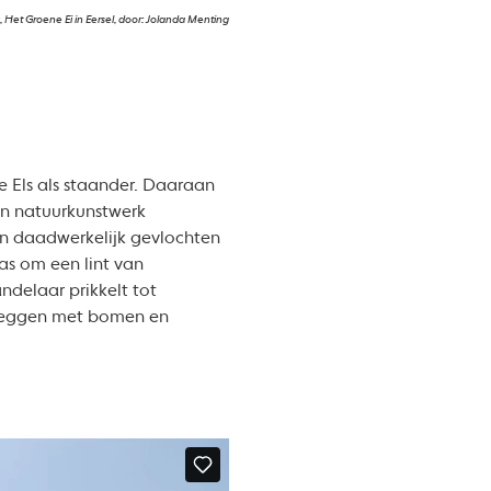
, Het Groene Ei in Eersel, door: Jolanda Menting
 Els als staander. Daaraan
een natuurkunstwerk
gen daadwerkelijk gevlochten
as om een lint van
ndelaar prikkelt tot
htheggen met bomen en