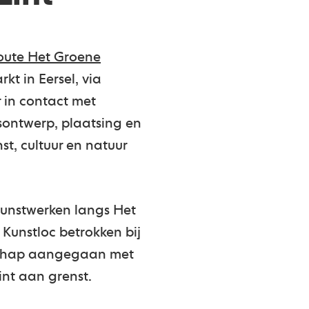
route Het Groene
t in Eersel, via
 in contact met
sontwerp, plaatsing en
t, cultuur en natuur
kunstwerken langs Het
 Kunstloc betrokken bij
erschap aangegaan met
int aan grenst.