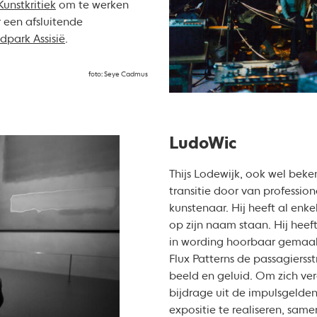
unstkritiek
om te werken
r een afsluitende
dpark Assisië
.
foto: Seye Cadmus
LudoWic
Thijs Lodewijk, ook wel be
transitie door van professio
kunstenaar. Hij heeft al enk
op zijn naam staan. Hij he
in wording hoorbaar gemaakt
Flux Patterns de passagierss
beeld en geluid. Om zich ver
bijdrage uit de impulsgelde
expositie te realiseren, sam