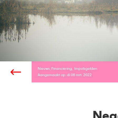
Nieuws;
Financiering
Impulsgelden
Aangemaakt op: di 08 mrt. 2022
Neg