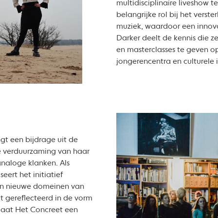
multidisciplinaire liveshow 
belangrijke rol bij het verst
muziek, waardoor een innova
Darker deelt de kennis die 
en masterclasses te geven op
jongerencentra en culturele i
t een bijdrage uit de
e verduurzaming van haar
analoge klanken. Als
eert het initiatief
rin nieuwe domeinen van
 gereflecteerd in de vorm
gaat Het Concreet een