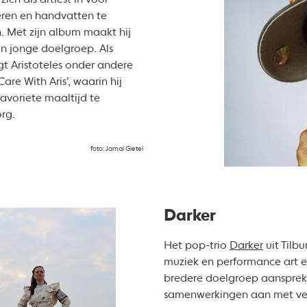
ich als artiest in voor
eren en handvatten te
n. Met zijn album maakt hij
n jonge doelgroep. Als
t Aristoteles onder andere
Care With Aris’, waarin hij
avoriete maaltijd te
org.
foto: Jamal Gietel
Darker
Het pop-trio
Darker
uit Tilb
muziek en performance art 
bredere doelgroep aanspreke
samenwerkingen aan met ver