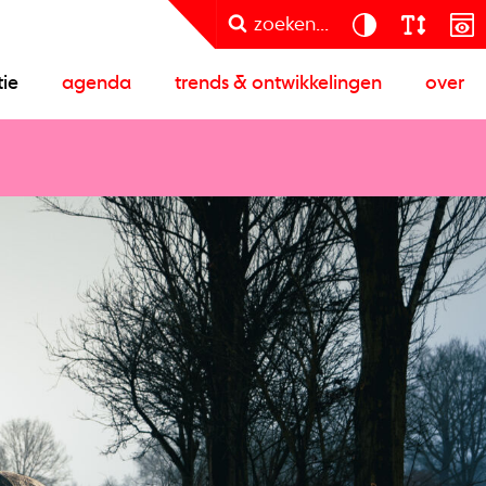
zoeken...
tie
agenda
trends & ontwikkelingen
over