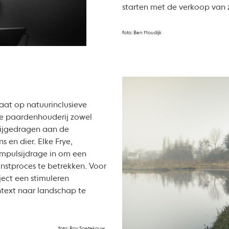
starten met de verkoop van 
foto: Ben Houdijk
aat op natuurinclusieve
 de paardenhouderij zowel
 bijgedragen aan de
 en dier. Elke Frye,
 impulsijdrage in om een
unstproces te betrekken. Voor
ject een stimuleren
text naar landschap te
foto: Roy Soetekouw