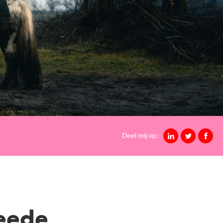
Deel mij op:
eede