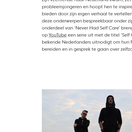
zijn veertiende naar Nederland kwam, zet z
probleemjongeren en hoopt hen te inspir
bieden door zijn eigen verhaal te vertelle
deze onderwerpen bespreekbaar onder zij
onderdeel van ‘Never Had Self Care’ breng
op
YouTube
een serie uit met de titel ‘Self 
bekende Nederlanders uitnodigt om hun f
bereiden en in gesprek te gaan over zelfz