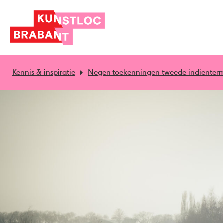
Kennis & inspiratie
Negen toekenningen tweede indienterm