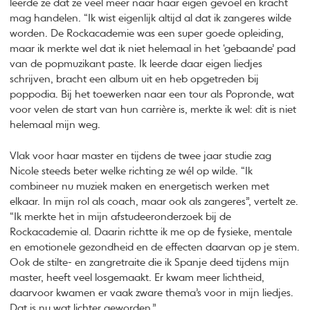
leerde ze dat ze veel meer naar haar eigen gevoel en kracht
mag handelen. “Ik wist eigenlijk altijd al dat ik zangeres wilde
worden. De Rockacademie was een super goede opleiding,
maar ik merkte wel dat ik niet helemaal in het ‘gebaande’ pad
van de popmuzikant paste. Ik leerde daar eigen liedjes
schrijven, bracht een album uit en heb opgetreden bij
poppodia. Bij het toewerken naar een tour als Popronde, wat
voor velen de start van hun carrière is, merkte ik wel: dit is niet
helemaal mijn weg.
Vlak voor haar master en tijdens de twee jaar studie zag
Nicole steeds beter welke richting ze wél op wilde. “Ik
combineer nu muziek maken en energetisch werken met
elkaar. In mijn rol als coach, maar ook als zangeres”, vertelt ze.
“Ik merkte het in mijn afstudeeronderzoek bij de
Rockacademie al. Daarin richtte ik me op de fysieke, mentale
en emotionele gezondheid en de effecten daarvan op je stem.
Ook de stilte- en zangretraite die ik Spanje deed tijdens mijn
master, heeft veel losgemaakt. Er kwam meer lichtheid,
daarvoor kwamen er vaak zware thema’s voor in mijn liedjes.
Dat is nu wat lichter geworden.”