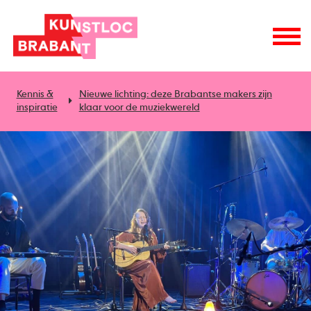
Kennis &
Nieuwe lichting: deze Brabantse makers zijn
inspiratie
klaar voor de muziekwereld