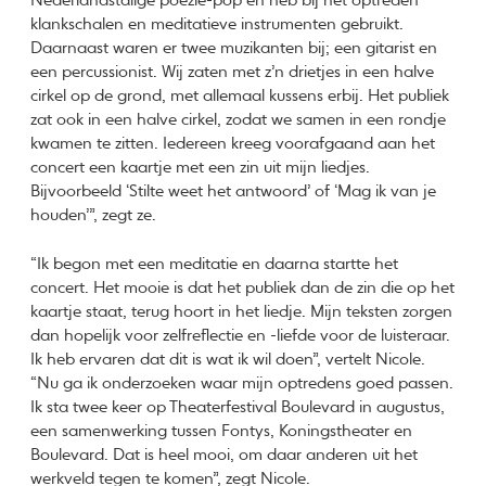
Nederlandstalige poëzie-pop en heb bij het optreden
klankschalen en meditatieve instrumenten gebruikt.
Daarnaast waren er twee muzikanten bij; een gitarist en
een percussionist. Wij zaten met z’n drietjes in een halve
cirkel op de grond, met allemaal kussens erbij. Het publiek
zat ook in een halve cirkel, zodat we samen in een rondje
kwamen te zitten. Iedereen kreeg voorafgaand aan het
concert een kaartje met een zin uit mijn liedjes.
Bijvoorbeeld ‘Stilte weet het antwoord’ of ‘Mag ik van je
houden’”, zegt ze.
“Ik begon met een meditatie en daarna startte het
concert. Het mooie is dat het publiek dan de zin die op het
kaartje staat, terug hoort in het liedje. Mijn teksten zorgen
dan hopelijk voor zelfreflectie en -liefde voor de luisteraar.
Ik heb ervaren dat dit is wat ik wil doen”, vertelt Nicole.
“Nu ga ik onderzoeken waar mijn optredens goed passen.
Ik sta twee keer op Theaterfestival Boulevard in augustus,
een samenwerking tussen Fontys, Koningstheater en
Boulevard. Dat is heel mooi, om daar anderen uit het
werkveld tegen te komen”, zegt Nicole.