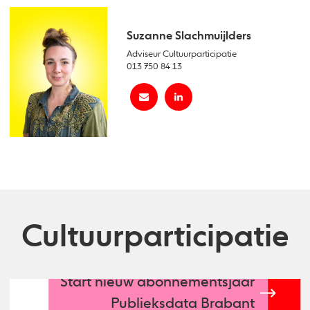
Suzanne Slachmuijlders
Adviseur Cultuurparticipatie
013 750 84 13
Cultuurparticipatie
Start nieuw abonnementsjaar
Publieksdata Brabant