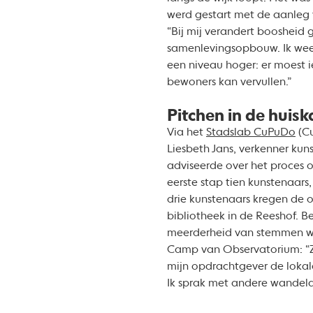
werd gestart met de aanleg 
“Bij mij verandert boosheid g
samenlevingsopbouw. Ik weet
een niveau hoger: er moest i
bewoners kan vervullen.”
Pitchen in de huis
Via het
Stadslab CuPuDo
(Cu
Liesbeth Jans, verkenner kun
adviseerde over het proces o
eerste stap tien kunstenaars
drie kunstenaars kregen de 
bibliotheek in de Reeshof.
meerderheid van stemmen wo
Camp van Observatorium: “Za
mijn opdrachtgever de lokale
Ik sprak met andere wandela