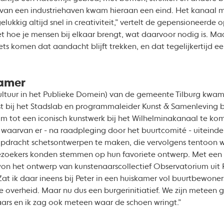
van een industriehaven kwam hieraan een eind. Het kanaal m
elukkig altijd snel in creativiteit,” vertelt de gepensioneerde
 hoe je mensen bij elkaar brengt, wat daarvoor nodig is. Ma
ets komen dat aandacht blijft trekken, en dat tegelijkertijd 
kamer
ltuur in het Publieke Domein) van de gemeente Tilburg kwam 
st bij het Stadslab en programmaleider Kunst & Samenleving bi
m tot een iconisch kunstwerk bij het Wilhelminakanaal te kom
, waarvan er - na raadpleging door het buurtcomité - uiteindel
opdracht schetsontwerpen te maken, die vervolgens tentoon w
 Bezoekers konden stemmen op hun favoriete ontwerp. Met ee
n het ontwerp van kunstenaarscollectief Observatorium uit 
t ik daar ineens bij Peter in een huiskamer vol buurtbewoner
 overheid. Maar nu dus een burgerinitiatief. We zijn meteen 
ars en ik zag ook meteen waar de schoen wringt.”