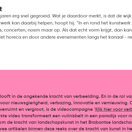
t
aren erg snel gegroeid. Wat je daardoor merkt, is dat de wijk 
stwerk kan daarbij helpen, hoopt hij. “In en rond het kunstwe
s, concerten, noem maar op. Als dat echt vorm krijgt, dan ka
et horeca en door andere evenementen langs het kanaal - net
ooft in de ongekende kracht van verbeelding. En in de rol va
oor nieuwsgierigheid, verbazing, innovatie en vernieuwing. O
, verruimt en vergroot, is de videocampagne ‘
Klik hier voor ve
rste video transformeert een vuilnisbelt in een paradijs voor n
 om de kracht van landschapskunst in het Brabantse landschap
ee artikelen binnen deze reeks over de kracht van kunst in h