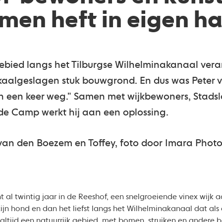
men heft in eigen h
gebied langs het Tilburgse Wilhelminakanaal ver
kaalgeslagen stuk bouwgrond. En dus was Peter v
n een keer weg." Samen met wijkbewoners, Stad
de Camp werkt hij aan een oplossing.
s van den Boezem en Toffey, foto door Imara Pho
t al twintig jaar in de Reeshof, een snelgroeiende vinex wijk 
ijn hond en dan het liefst langs het Wilhelminakanaal dat als 
 altijd een natuurrijk gebied, met bomen, struiken en andere 