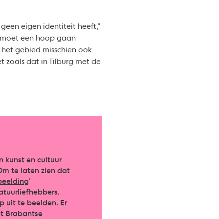
geen eigen identiteit heeft,”
rk moet een hoop gaan
n het gebied misschien ook
 zoals dat in Tilburg met de
n kunst en cultuur
m te laten zien dat
rbeelding
’
atuurliefhebbers.
 uit te beelden. Er
et Brabantse