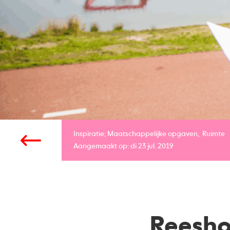
Inspiratie;
Maatschappelijke opgaven
Ruimte
Aangemaakt op: di 23 jul. 2019
Reesho