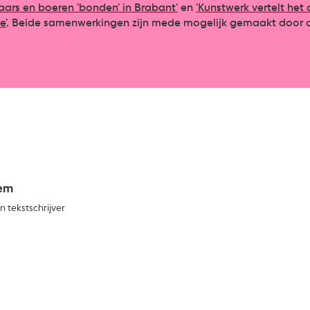
aars en boeren 'bonden' in Brabant'
en
'Kunstwerk vertelt he
e'
. Beide samenwerkingen zijn mede mogelijk gemaakt door 
zem
 tekstschrijver