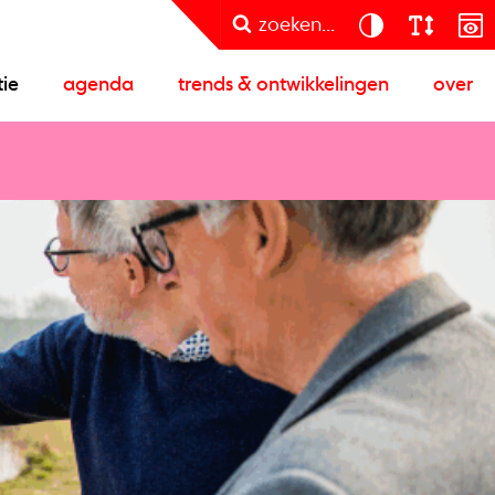
zoeken...
tie
agenda
trends & ontwikkelingen
over