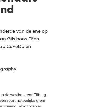
and
anderde van de ene op
an Gils boos. "Een
slab CuPuDo en
tography
aan de westkant van Tilburg.
een soort natuurlijke grens
begroeiing. Maar toen er