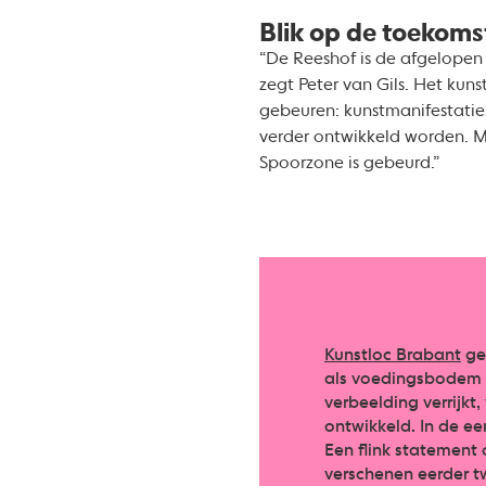
Blik op de toekoms
“De Reeshof is de afgelopen j
zegt Peter van Gils. Het kun
gebeuren: kunstmanifestatie
verder ontwikkeld worden. M
Spoorzone is gebeurd.”
Kunstloc Brabant
gel
als voedingsbodem v
verbeelding verrijkt
ontwikkeld. In de ee
Een flink statement
verschenen eerder tw