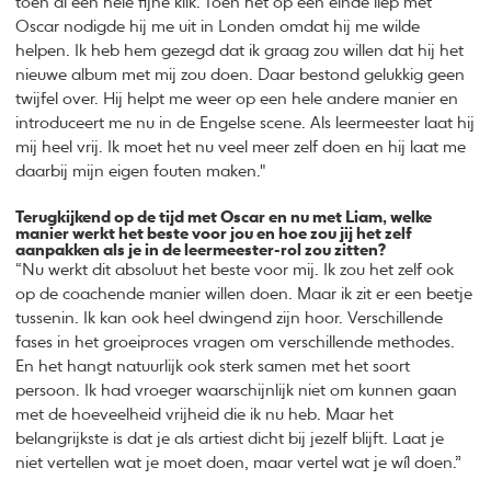
toen al een hele fijne klik. Toen het op een einde liep met
Oscar nodigde hij me uit in Londen omdat hij me wilde
helpen. Ik heb hem gezegd dat ik graag zou willen dat hij het
nieuwe album met mij zou doen. Daar bestond gelukkig geen
twijfel over. Hij helpt me weer op een hele andere manier en
introduceert me nu in de Engelse scene. Als leermeester laat hij
mij heel vrij. Ik moet het nu veel meer zelf doen en hij laat me
daarbij mijn eigen fouten maken."
Terugkijkend op de tijd met Oscar en nu met Liam, welke
manier werkt het beste voor jou en hoe zou jij het zelf
aanpakken als je in de leermeester-rol zou zitten?
“Nu werkt dit absoluut het beste voor mij. Ik zou het zelf ook
op de coachende manier willen doen. Maar ik zit er een beetje
tussenin. Ik kan ook heel dwingend zijn hoor. Verschillende
fases in het groeiproces vragen om verschillende methodes.
En het hangt natuurlijk ook sterk samen met het soort
persoon. Ik had vroeger waarschijnlijk niet om kunnen gaan
met de hoeveelheid vrijheid die ik nu heb. Maar het
belangrijkste is dat je als artiest dicht bij jezelf blijft. Laat je
niet vertellen wat je moet doen, maar vertel wat je wíl doen.”