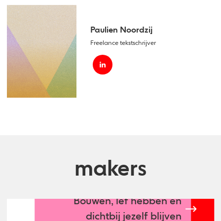
Paulien Noordzij
Freelance tekstschrijver
makers
Bouwen, lef hebben en
dichtbij jezelf blijven