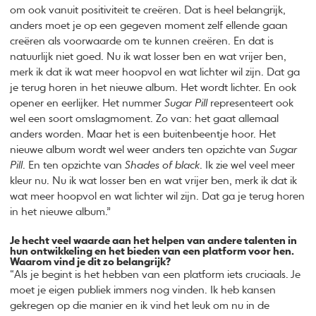
om ook vanuit positiviteit te creëren. Dat is heel belangrijk,
anders moet je op een gegeven moment zelf ellende gaan
creëren als voorwaarde om te kunnen creëren. En dat is
natuurlijk niet goed. Nu ik wat losser ben en wat vrijer ben,
merk ik dat ik wat meer hoopvol en wat lichter wil zijn. Dat ga
je terug horen in het nieuwe album. Het wordt lichter. En ook
opener en eerlijker. Het nummer
Sugar Pill
representeert ook
wel een soort omslagmoment. Zo van: het gaat allemaal
anders worden. Maar het is een buitenbeentje hoor. Het
nieuwe album wordt wel weer anders ten opzichte van
Sugar
Pill
. En ten opzichte van
Shades of black
. Ik zie wel veel meer
kleur nu. Nu ik wat losser ben en wat vrijer ben, merk ik dat ik
wat meer hoopvol en wat lichter wil zijn. Dat ga je terug horen
in het nieuwe album.”
Je hecht veel waarde aan het helpen van andere talenten in
hun ontwikkeling en het bieden van een platform voor hen.
Waarom vind je dit zo belangrijk?
“Als je begint is het hebben van een platform iets cruciaals. Je
moet je eigen publiek immers nog vinden. Ik heb kansen
gekregen op die manier en ik vind het leuk om nu in de