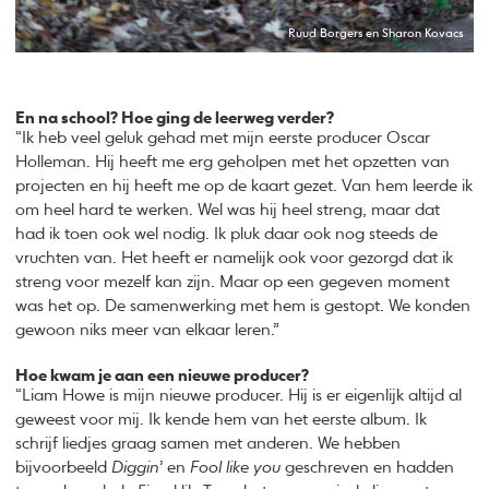
Ruud Borgers en Sharon Kovacs
En na school? Hoe ging de leerweg verder?
“Ik heb veel geluk gehad met mijn eerste producer Oscar
Holleman. Hij heeft me erg geholpen met het opzetten van
projecten en hij heeft me op de kaart gezet. Van hem leerde ik
om heel hard te werken. Wel was hij heel streng, maar dat
had ik toen ook wel nodig. Ik pluk daar ook nog steeds de
vruchten van. Het heeft er namelijk ook voor gezorgd dat ik
streng voor mezelf kan zijn. Maar op een gegeven moment
was het op. De samenwerking met hem is gestopt. We konden
gewoon niks meer van elkaar leren.”
Hoe kwam je aan een nieuwe producer?
“Liam Howe is mijn nieuwe producer. Hij is er eigenlijk altijd al
geweest voor mij. Ik kende hem van het eerste album. Ik
schrijf liedjes graag samen met anderen. We hebben
bijvoorbeeld
Diggin
’ en
Fool like you
geschreven en hadden