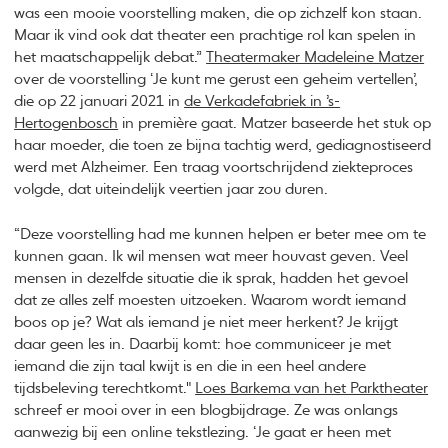
was een mooie voorstelling maken, die op zichzelf kon staan.
Maar ik vind ook dat theater een prachtige rol kan spelen in
het maatschappelijk debat.”
Theatermaker Madeleine Matzer
over de voorstelling ‘Je kunt me gerust een geheim vertellen’,
die op 22 januari 2021 in
de Verkadefabriek in ’s-
Hertogenbosch
in première gaat. Matzer baseerde het stuk op
haar moeder, die toen ze bijna tachtig werd, gediagnostiseerd
werd met Alzheimer. Een traag voortschrijdend ziekteproces
volgde, dat uiteindelijk veertien jaar zou duren.
“Deze voorstelling had me kunnen helpen er beter mee om te
kunnen gaan. Ik wil mensen wat meer houvast geven. Veel
mensen in dezelfde situatie die ik sprak, hadden het gevoel
dat ze alles zelf moesten uitzoeken. Waarom wordt iemand
boos op je? Wat als iemand je niet meer herkent? Je krijgt
daar geen les in. Daarbij komt: hoe communiceer je met
iemand die zijn taal kwijt is en die in een heel andere
tijdsbeleving terechtkomt."
Loes Barkema van het Parktheater
schreef er mooi over in een blogbijdrage. Ze was onlangs
aanwezig bij een online tekstlezing. ‘Je gaat er heen met