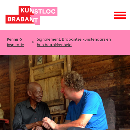
Kennis &
Signalement: Brabantse kunstenaars en
inspiratie
hun betrokkenheid