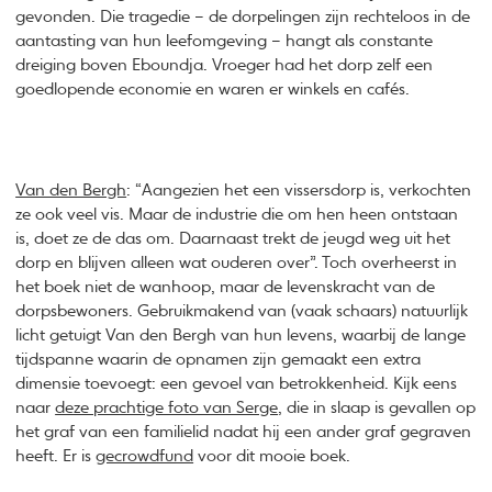
gevonden. Die tragedie – de dorpelingen zijn rechteloos in de
aantasting van hun leefomgeving – hangt als constante
dreiging boven Eboundja. Vroeger had het dorp zelf een
goedlopende economie en waren er winkels en cafés.
Van den Bergh
: “Aangezien het een vissersdorp is, verkochten
ze ook veel vis. Maar de industrie die om hen heen ontstaan
is, doet ze de das om. Daarnaast trekt de jeugd weg uit het
dorp en blijven alleen wat ouderen over”. Toch overheerst in
het boek niet de wanhoop, maar de levenskracht van de
dorpsbewoners. Gebruikmakend van (vaak schaars) natuurlijk
licht getuigt Van den Bergh van hun levens, waarbij de lange
tijdspanne waarin de opnamen zijn gemaakt een extra
dimensie toevoegt: een gevoel van betrokkenheid. Kijk eens
naar
deze prachtige foto van Serge
, die in slaap is gevallen op
het graf van een familielid nadat hij een ander graf gegraven
heeft. Er is
gecrowdfund
voor dit mooie boek.