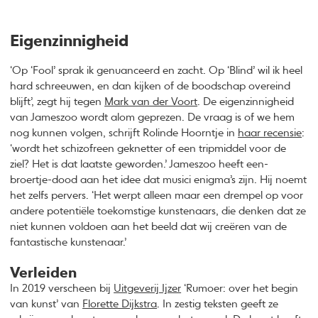
Eigenzinnigheid
‘Op ‘Fool’ sprak ik genuanceerd en zacht. Op ‘Blind’ wil ik heel
hard schreeuwen, en dan kijken of de boodschap overeind
blijft’, zegt hij tegen
Mark van der Voort
. De eigenzinnigheid
van Jameszoo wordt alom geprezen. De vraag is of we hem
nog kunnen volgen, schrijft Rolinde Hoorntje in
haar recensie
:
‘wordt het schizofreen geknetter of een tripmiddel voor de
ziel? Het is dat laatste geworden.’ Jameszoo heeft een-
broertje-dood aan het idee dat musici enigma’s zijn. Hij noemt
het zelfs pervers. ‘Het werpt alleen maar een drempel op voor
andere potentiële toekomstige kunstenaars, die denken dat ze
niet kunnen voldoen aan het beeld dat wij creëren van de
fantastische kunstenaar.’
Verleiden
In 2019 verscheen bij
Uitgeverij Ijzer
‘Rumoer: over het begin
van kunst’ van
Florette Dijkstra
. In zestig teksten geeft ze