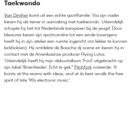
Taekwondo
Van Dinther
komt uit een echte sportfamilie. Via zijn vader
kwam hij als tiener in aanraking met taekwondo. Uiteindelijk
schopte hij het tot Nederlands kampioen bij de jeugd. Door
blessures kwam zijn sportcarrière tot een einde (overigens
heeft hij in zijn atelier een ruimte ingericht om lekker te kunnen
kickboksen). Hij ontdekte de Bossche dj-scene en kwam hij in
contact met de Amerikaanse producer Flying Lotus.
‘Uiteindelijk heeft hij mijn debuutalbum ‘Fool’ uitgebracht op
zijn label ‘Brainfeeder’. Echt te gek.”
Pitchfork
noteerde: ‘It
bursts at the seams with ideas, and at its best recalls the free
spirit of late '90s electronic music.’