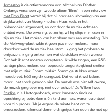
Jameszoo
is de artiestennaam van Mitchel van Dinther.
Onlangs verscheen zijn tweede album ‘Blind’. In een
interview
met Timo Pisart
vertelt hij dat hij naar een uitvoering van een
strijkkwartet van
Georg Friedrich Haas
keek, in het
pikkedonker uitgevoerd, en dat daar de muziek echt een
entiteit werd. Die ervaring, zo zei hij, wil hij altijd mimiccen in
zijn muziek. Het maken van het album was een worsteling. ‘Na
die Melkweg-plaat wilde ik geen jazz meer maken… maar
daardoor werd de muziek heel stom. Ik ging het proberen te
ontjazzen, ik ging ontkennen wat de stukken wilden worden.
Dat heb ik echt moeten accepteren. Ik wilde zingen, een R&B-
achtige plaat maken, een bepaalde toegankelijkheid creëren
met mijn muziek. Enorm mislukt. Sommige stukken waren
moddervet, héél erg dik aangezet. Dat vond ik wel kicken,
maar… het sprak gewoon niet. De muziek was niet self-aware,
de muziek ging over mij, niet over zichzelf.’ De
Willem Twee
Studios
in ’s-Hertogenbosch, waar Jameszoo sinds de
oprichting bij betrokken is én kind aan huis, waren essentieel
voor zijn proces. ‘Als je ergens de ruimte hebt om te
onderzoeken, allemaal domme dingetjes kan doen die niet op