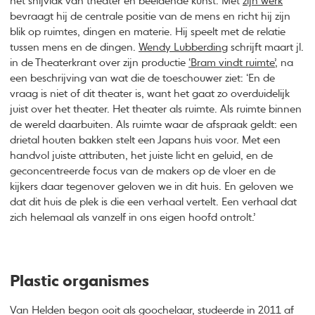
het snijvlak van theater en beeldende kunst. Met
zijn werk
bevraagt hij de centrale positie van de mens en richt hij zijn
blik op ruimtes, dingen en materie. Hij speelt met de relatie
tussen mens en de dingen.
Wendy Lubberding
schrijft maart jl.
in de Theaterkrant over zijn productie
‘Bram vindt ruimte’
, na
een beschrijving van wat die de toeschouwer ziet: ‘En de
vraag is niet of dit theater is, want het gaat zo overduidelijk
juist over het theater. Het theater als ruimte. Als ruimte binnen
de wereld daarbuiten. Als ruimte waar de afspraak geldt: een
drietal houten bakken stelt een Japans huis voor. Met een
handvol juiste attributen, het juiste licht en geluid, en de
geconcentreerde focus van de makers op de vloer en de
kijkers daar tegenover geloven we in dit huis. En geloven we
dat dit huis de plek is die een verhaal vertelt. Een verhaal dat
zich helemaal als vanzelf in ons eigen hoofd ontrolt.’
Plastic organismes
Van Helden begon ooit als goochelaar, studeerde in 2011 af