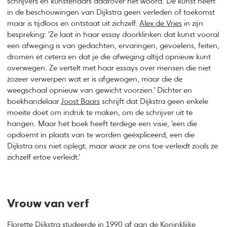
schrijvers en kunstenaars daarover het woord. De kunst heeft
in de beschouwingen van Dijkstra geen verleden of toekomst
maar is tijdloos en ontstaat uit zichzelf.
Alex de Vries
in zijn
bespreking: ‘Ze laat in haar essay doorklinken dat kunst vooral
een afweging is van gedachten, ervaringen, gevoelens, feiten,
dromen et cetera en dat je die afweging altijd opnieuw kunt
overwegen. Ze vertelt met haar essays over mensen die niet
zozeer verwerpen wat er is afgewogen, maar die de
weegschaal opnieuw van gewicht voorzien.’ Dichter en
boekhandelaar
Joost Baars
schrijft dat Dijkstra geen enkele
moeite doet om indruk te maken, om de schrijver uit te
hangen. Maar het boek heeft terdege een visie, ‘een die
opdoemt in plaats van te worden geëxpliceerd, een die
Dijkstra ons niet oplegt, maar waar ze ons toe verleidt zoals ze
zichzelf ertoe verleidt.’
Vrouw van verf
Florette Dijkstra studeerde in 1990 af aan de Koninklijke