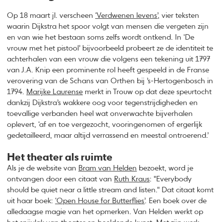
Op 18 maart jl. verscheen
‘Verdwenen levens’
, vier teksten
waarin Dijkstra het spoor volgt van mensen die vergeten zijn
en van wie het bestaan soms zelfs wordt ontkend. In ‘De
vrouw met het pistool’ bijvoorbeeld probeert ze de identiteit te
achterhalen van een vrouw die volgens een tekening uit 1797
van J.A. Knip een prominente rol heeft gespeeld in de Franse
verovering van de Schans van Orthen bij ’s-Hertogenbosch in
1794.
Marijke Laurense
merkt in Trouw op dat deze speurtocht
dankzij Dijkstra’s wakkere oog voor tegenstrijdigheden en
toevallige verbanden heel wat onverwachte bijverhalen
oplevert, ‘af en toe vergezocht, vooringenomen of ergerlijk
gedetailleerd, maar altijd verrassend en meestal ontroerend.’
Het theater als ruimte
Als je de website van
Bram van Helden
bezoekt, word je
ontvangen door een citaat van
Ruth Kraus
: "Everybody
should be quiet near a little stream and listen." Dat citaat komt
uit haar boek:
‘Open House for Butterflies’
. Een boek over de
alledaagse magie van het opmerken. Van Helden werkt op