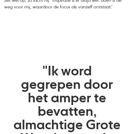
zelf wel op’, zo lacht hij. ‘Inspiratie is er altijd wel: doen is de
weg voor mij, waardoor de focus als vanzelf ontstaat.’
"Ik word
gegrepen door
het amper te
bevatten,
almachtige Grote