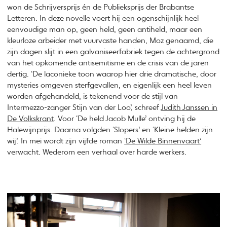
won de Schrijversprijs én de Publieksprijs der Brabantse
Letteren. In deze novelle voert hij een ogenschijnlijk heel
eenvoudige man op, geen held, geen antiheld, maar een
kleurloze arbeider met vuurvaste handen, Moz genaamd, die
zijn dagen slijt in een galvaniseerfabriek tegen de achtergrond
van het opkomende antisemitisme en de crisis van de jaren
dertig. ‘De laconieke toon waarop hier drie dramatische, door
mysteries omgeven sterfgevallen, en eigenlijk een heel leven
worden afgehandeld, is tekenend voor de stijl van
Intermezzo-zanger Stijn van der Loo’, schreef
Judith Janssen in
De Volkskrant
. Voor ‘De held Jacob Mulle’ ontving hij de
Halewijnprijs. Daarna volgden ‘Slopers’ en ‘Kleine helden zijn
wij’. In mei wordt zijn vijfde roman
‘De Wilde Binnenvaart’
verwacht. Wederom een verhaal over harde werkers.