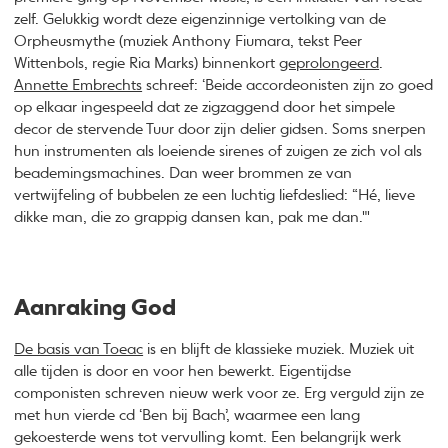
zelf. Gelukkig wordt deze eigenzinnige vertolking van de
Orpheusmythe (muziek Anthony Fiumara, tekst Peer
Wittenbols, regie Ria Marks) binnenkort
geprolongeerd
.
Annette Embrechts
schreef: ‘Beide accordeonisten zijn zo goed
op elkaar ingespeeld dat ze zigzaggend door het simpele
decor de stervende Tuur door zijn delier gidsen. Soms snerpen
hun instrumenten als loeiende sirenes of zuigen ze zich vol als
beademingsmachines. Dan weer brommen ze van
vertwijfeling of bubbelen ze een luchtig liefdeslied: “Hé, lieve
dikke man, die zo grappig dansen kan, pak me dan."'
Aanraking God
De basis van Toeac
is en blijft de klassieke muziek. Muziek uit
alle tijden is door en voor hen bewerkt. Eigentijdse
componisten schreven nieuw werk voor ze. Erg verguld zijn ze
met hun vierde cd ‘Ben bij Bach’, waarmee een lang
gekoesterde wens tot vervulling komt. Een belangrijk werk