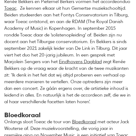
Renée Bekkers en Pieternel Berkers vormen het accordeonduo
Toeac
. Ze kennen elkaar uit hun Gemertse muziekschooltijd.
Beiden studeerden aan het Fontys Conservatorium in Tilburg,
waar Toeac ontstond, en aan de RDAM (The Royal Danish
Academy of Music) in Kopenhagen. In september 2015
rondde Toeac daar de ’solistenopleiding’ af. Beiden zijn nu
docent aan het Tilburgse conservatorium. En Bekkers is sinds
september 2021 zakelijk leider van De Link in Tilburg. Dit jaar
viert het duo het 20-jarig jubileum. In een gesprek met
Marjolein Sengers van het
Eindhovens Dagblad
zegt Renée
Bekkers op de vraag waar de kracht van de twee muzikanten
zit: ‘Ik denk in het feit dat wij altijd proberen een verhaal op
meerdere manieren te vertellen. Onze optredens zijn meer
dan een concert. Ze gáán ergens over, de artistieke inhoud is
leidend in alles. En natuurlijk is het de accordeon zelf, die we in
al haar verschillende facetten laten horen’.
Bloedkoraal
Onlangs sloot Toeac de tour van
Bloedkoraal
met acteur Jack
Wouterse af. Deze muziekvoorstelling, die vorig jaar in
première ging op November Music, is een initiatief van Toeac