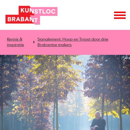
Kennis &
Signalement: Hoop en Troost door drie
inspiratie
Brabantse makers