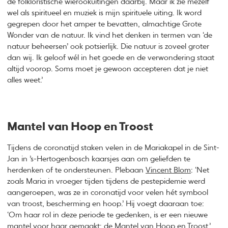
de folkloristische wierookuitingen daarbij. Maar ik zie mezelf
wel als spiritueel en muziek is mijn spirituele uiting. Ik word
gegrepen door het amper te bevatten, almachtige Grote
Wonder van de natuur. Ik vind het denken in termen van ‘de
natuur beheersen’ ook potsierlijk. Die natuur is zoveel groter
dan wij. Ik geloof wél in het goede en de verwondering staat
altijd voorop. Soms moet je gewoon accepteren dat je niet
alles weet.’
Mantel van Hoop en Troost
Tijdens de coronatijd staken velen in de Mariakapel in de Sint-
Jan in ’s-Hertogenbosch kaarsjes aan om geliefden te
herdenken of te ondersteunen. Plebaan
Vincent Blom
: ‘Net
zoals Maria in vroeger tijden tijdens de pestepidemie werd
aangeroepen, was ze in coronatijd voor velen hét symbool
van troost, bescherming en hoop.’ Hij voegt daaraan toe:
‘Om haar rol in deze periode te gedenken, is er een nieuwe
mantel voor haar gemaakt: de Mantel van Hoop en Troost.’