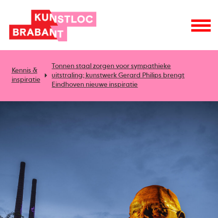
Tonnen staal zorgen voor sympathieke
Kennis &
uitstraling; kunstwerk Gerard Philips brengt
inspiratie
Eindhoven nieuwe inspiratie