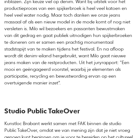
inblazen. Zijn keuze viel op denim. Want bij uitstek voor het
productieproces van een spijkerbroek is heel veel katoen en
heel veel water nodig. Maar toch danken we onze jeans
massaal af als een nieuw model in de mode komt of nog niet
versleten is. Milo wil bezoekers en passanten bewustmaken
van dit gedrag en gaat publiek uitnodigen hun spijkerbroeken
te doneren om er samen een prachtig monumentaal
stadstapijt van te maken tijdens het festival. En na afloop
wordt dit denim-eiland hergebruikt, want Milo gaat nieuwe
jeans maken van de restproducten. Uit het juryrapport: “Een
mooi en geëngageerd voorstel, waarbij je elementen als
participatie, recycling en bewustwording ervan op een
overtuigende manier inzet”.
Studio Public TakeOver
Kunstloc Brabant werkt samen met FAK binnen de studio
Public TakeOver, omdat we van mening zijn dat je niet vroeg
genoeg kunt beginnen om je voor te bereiden op het cultureel