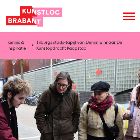
Kennis &
Tilburgs stads-tapijt van Denim winnaar De
inspiratie
Kunstopdracht Kaapstad