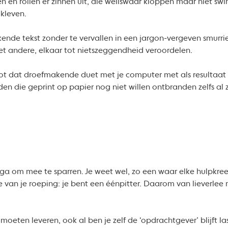
 en rollen er zinnen uit, die weliswaar kloppen maar niet swin
 kleven.
ende tekst zonder te vervallen in een jargon-vergeven smurr
et andere, elkaar tot nietszeggendheid veroordelen.
ot dat droefmakende duet met je computer met als resultaat e
 die geprint op papier nog niet willen ontbranden zelfs al zo
ga om mee te sparren. Je weet wel, zo een waar elke hulpkree
jde van je roeping: je bent een éénpitter. Daarom van lieverl
oeten leveren, ook al ben je zelf de ‘opdrachtgever’ blijft last