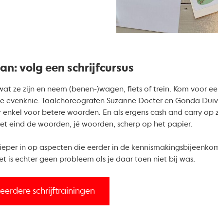
n: volg een schrijfcursus
at ze zijn en neem (benen-)wagen, fiets of trein. Kom voor een
je evenknie. Taalchoreografen Suzanne Docter en Gonda Duiv
enkel voor betere woorden. En als ergens cash and carry op zij
het eind de woorden, jé woorden, scherp op het papier.
ieper in op aspecten die eerder in de kennismakingsbijeenkom
t is echter geen probleem als je daar toen niet bij was.
 meerdere schrijftrainingen