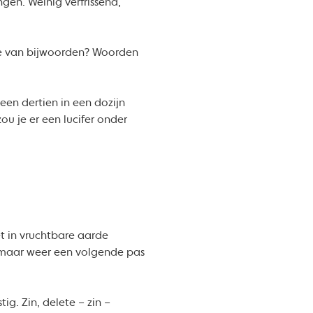
gen. Weinig verfrissend,
ie van bijwoorden? Woorden
en dertien in een dozijn
u je er een lucifer onder
t in vruchtbare aarde
ee maar weer een volgende pas
ig. Zin, delete – zin –