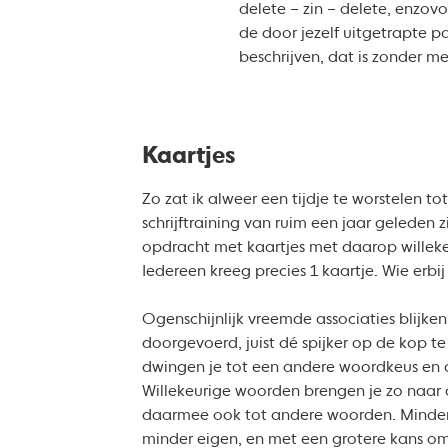
delete – zin – delete, enzovo
de door jezelf uitgetrapte p
beschrijven, dat is zonder m
Kaartjes
Zo zat ik alweer een tijdje te worstelen t
schrijftraining van ruim een jaar geleden 
opdracht met kaartjes met daarop willek
Iedereen kreeg precies 1 kaartje. Wie erbi
Ogenschijnlijk vreemde associaties blijke
doorgevoerd, juist dé spijker op de kop te 
dwingen je tot een andere woordkeus en 
Willekeurige woorden brengen je zo naar 
daarmee ook tot andere woorden. Minder 
minder eigen, en met een grotere kans o