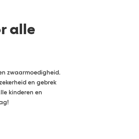
r alle
s en zwaarmoedigheid.
nzekerheid en gebrek
le kinderen en
lag!