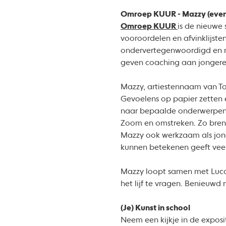
Omroep KUUR - Mazzy (even 
Omroep KUUR
is de nieuwe
vooroordelen en afvinklijst
ondervertegenwoordigd en n
geven coaching aan jongere
Mazzy, artiestennaam van Tol
Gevoelens op papier zetten 
naar bepaalde onderwerpen i
Zoom en omstreken. Zo brengt
Mazzy ook werkzaam als jong
kunnen betekenen geeft veel
Mazzy loopt samen met Luca
het lijf te vragen. Benieuwd
(Je) Kunst in school
Neem een kijkje in de exposi