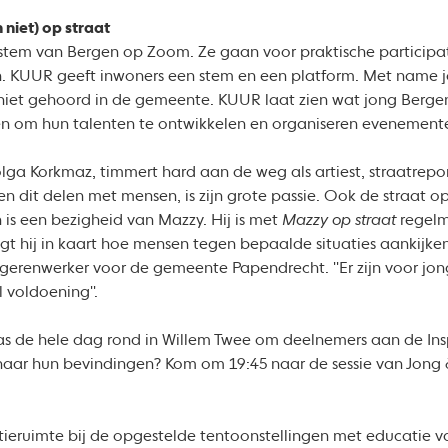
niet) op straat
 stem van Bergen op Zoom. Ze gaan voor praktische participat
en. KUUR geeft inwoners een stem en een platform. Met name 
iet gehoord in de gemeente. KUUR laat zien wat jong Berge
n om hun talenten te ontwikkelen en organiseren evenement
ga Korkmaz, timmert hard aan de weg als artiest, straatrepor
en dit delen met mensen, is zijn grote passie. Ook de straat
s een bezigheid van Mazzy. Hij is met
Mazzy op straat
regelm
 hij in kaart hoe mensen tegen bepaalde situaties aankijken.
erenwerker voor de gemeente Papendrecht. ''Er zijn voor jong
 voldoening''.
s de hele dag rond in Willem Twee om deelnemers aan de In
 naar hun bevindingen? Kom om 19:45 naar de sessie van Jong 
tieruimte bij de opgestelde tentoonstellingen met educatie va