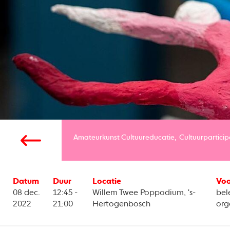
Amateurkunst
Cultuureducatie
Cultuurparticip
Datum
Duur
Locatie
Voo
08 dec.
12:45 -
Willem Twee Poppodium, 's-
bel
2022
21:00
Hertogenbosch
org