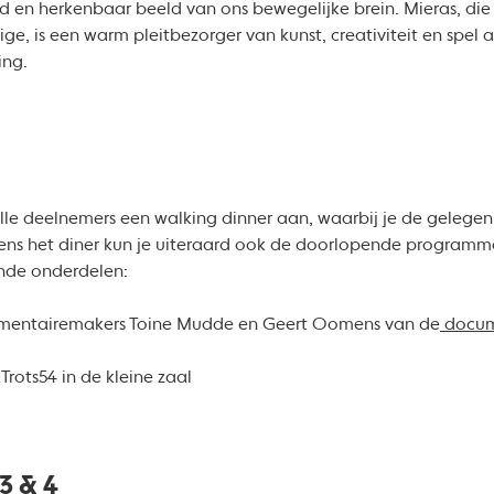
 en herkenbaar beeld van ons bewegelijke brein. Mieras, die
ige, is een warm pleitbezorger van kunst, creativiteit en spel
ing.
lle deelnemers een walking dinner aan, waarbij je de gelege
jdens het diner kun je uiteraard ook de doorlopende progra
ende onderdelen:
umentairemakers Toine Mudde en Geert Oomens van de
docum
Trots54 in de kleine zaal
3 & 4