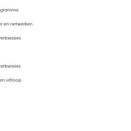
programma
ner en netwerken
werksessies
werksessies
 en uitloop