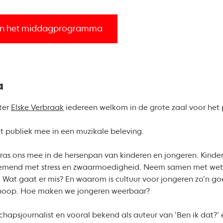
ies in het middagprogramma
a
ter
Elske Verbraak
iedereen welkom in de grote zaal voor he
t publiek mee in een muzikale beleving.
as ons mee in de hersenpan van kinderen en jongeren. Kindere
emend met stress en zwaarmoedigheid. Neem samen met wete
. Wat gaat er mis? En waarom is cultuur voor jongeren zo’n go
 hoop. Hoe maken we jongeren weerbaar?
chapsjournalist en vooral bekend als auteur van ‘Ben ik dat?’ 