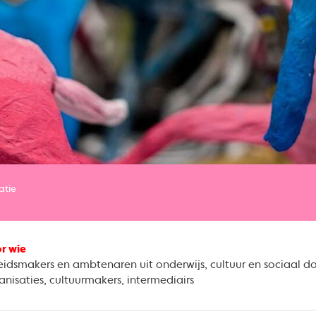
atie
r wie
eidsmakers en ambtenaren uit onderwijs, cultuur en sociaal d
anisaties, cultuurmakers, intermediairs