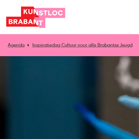
Agenda
Inspiratiedag Cultuur voor alle Brabantse Jeugd