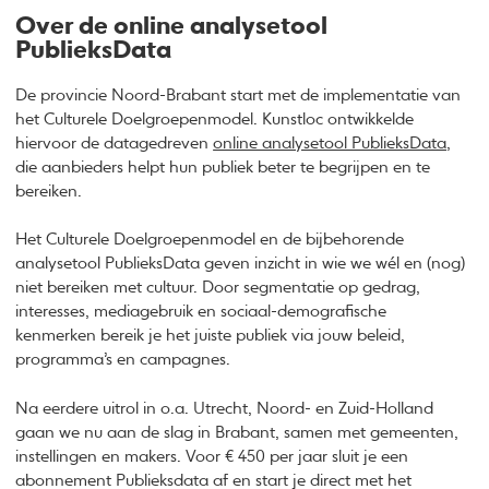
Over de online analysetool
PublieksData
De provincie Noord-Brabant start met de implementatie van
het Culturele Doelgroepenmodel. Kunstloc ontwikkelde
hiervoor de datagedreven
online analysetool PublieksData
,
die aanbieders helpt hun publiek beter te begrijpen en te
bereiken.
Het Culturele Doelgroepenmodel en de bijbehorende
analysetool PublieksData geven inzicht in wie we wél en (nog)
niet bereiken met cultuur. Door segmentatie op gedrag,
interesses, mediagebruik en sociaal-demografische
kenmerken bereik je het juiste publiek via jouw beleid,
programma’s en campagnes.
Na eerdere uitrol in o.a. Utrecht, Noord- en Zuid-Holland
gaan we nu aan de slag in Brabant, samen met gemeenten,
instellingen en makers. Voor € 450 per jaar sluit je een
abonnement Publieksdata af en start je direct met het