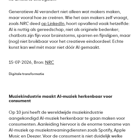
Generatieve AI verandert niet alleen wat makers maken,
maar vooral hoe ze creëren. Wie het aan makers zelf vraagt,
zoals
NRC
deed
op LinkedIn
, hoort opvallend vaak hetzelfde:
AI is nuttig als gereedschap, niet als originele bedenker;
chatbots zijn fijn voor brainstorms, sparren en fijnslijpen, maar
(nog) niet bruikbaar voor het creatieve eindoordeel. Echte
kunst kan wel mét maar niet dóór AI gemaakt.
15-07-2026,
Bron:
NRC
Digitale transformatie
Muziekindustrie maakt AI-muziek herkenbaar voor
consument
Op 10 juni heeft de wereldwijde muziekindustrie
aangekondigd AI-muziek herkenbaar te gaan maken voor
consumenten. Aanleiding hiervoor is de enorme toename van
AI-muziek op muziekstreamingdiensten zoals Spotify, Apple
Music en Deezer. Voor de consument is niet duidelijk welke