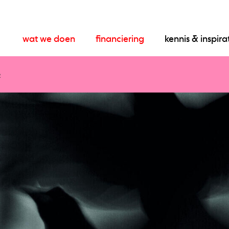
wat we doen
financiering
kennis & inspira
e