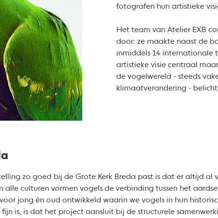
fotografen hun artistieke vis
Het team van Atelier EXB co
door: ze maakte naast de bo
inmiddels 14 internationale 
artistieke visie centraal m
de vogelwereld - steeds vak
klimaatverandering - belicht
da
ling zo goed bij de Grote Kerk Breda past is dat er altijd al v
n alle culturen vormen vogels de verbinding tussen het aards
or jong én oud ontwikkeld waarin we vogels in hun historisch
 fijn is, is dat het project aansluit bij de structurele samenwe