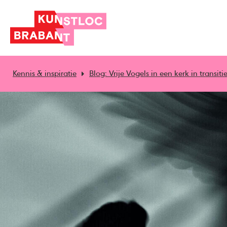
Kennis & inspiratie
Blog: Vrije Vogels in een kerk in transiti