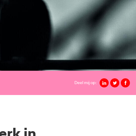
Deel mij op:
erk in