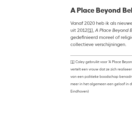
A Place Beyond Bel
Vanaf 2020 heb ik als nieuwe
uit 2012
[1]
,
A
Place Beyond B
gedefinieerd moreel of relig
collectieve verschijningen.
[1]
Coley gebruikt voor 'A Place Beyon
vertelt een vrouw dat ze zich realise
van een politieke boodschap benadruk
meer in het algemeen een geloof in de
Eindhoven)