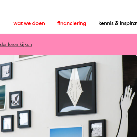
wat we doen
financiering
kennis & inspira
der leren kijken