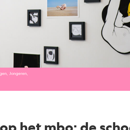
ngen
Jongeren
 op het mbo: de schoo