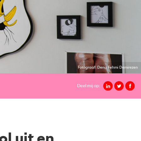
Fotograaf: Deniz Fehmi Demirezen
Deel mij op:
l uit en