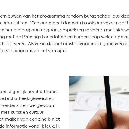
t vernieuwen van het programma rondom burgerschap, dus daar
 Irma Luijten. “Een onderdeel daarvan is ook om vaker naar b
ren het dialoog aan te gaan, gesprekken te voeren met nieu
ng met de Pennings Foundation en burgerschap wekte dan ook
t opleveren. Als we in de toekomst bijvoorbeeld gaan werken
ar een mooi onderdeel van zijn.”
en eigenlijk nooit dit soort
 de bibliotheek geweest en
r verder zitten we gewoon
 met kunst en cultuur
et maken van een zine is niet
e informatie vond ik leuk. Ik