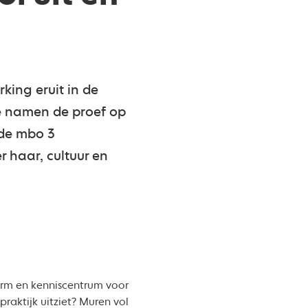
king eruit in de
e namen de proef op
 de mbo 3
 haar, cultuur en
orm en kenniscentrum voor
praktijk uitziet? Muren vol