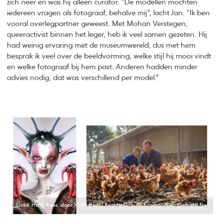
zich neer en was hij alleen curator. “De modellen mochten
iedereen vragen als fotograaf, behalve mij”, lacht Jan. “Ik ben
vooral overlegpartner geweest. Met Mohan Verstegen,
queeractivist binnen het leger, heb ik veel samen gezeten. Hij
had weinig ervaring met de museumwereld, dus met hem
besprak ik veel over de beeldvorming, welke stijl hij mooi vindt
en welke fotograaf bij hem past. Anderen hadden minder
advies nodig, dat was verschillend per model.”
Links: Hatti Rees, door Hatti Rees | Rechts: Dick de Koning, door Gerhard Nel