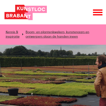
Kennis &
Boom- en plantenkwekers, kunstenaars en
inspiratie
ontwerpers slaan de handen ineen