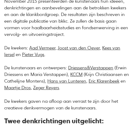
November 2015 presenteerden de kunstenaars hun ideeën,
denkrichtingen en aanbevelingen aan de betrokken kwekers
en aan de klankbordgroep. De resultaten zijn beschreven in
een digitale publicatie van bkkc. Ze zullen de basis gaan
vormen voor haalbaarheidsstudies en fondsenwerving in een
vervolg- en uitvoeringstraject.
De kwekers:
Aad Vermeer
,
Joost van den Oever
,
Kees van
Iersel
en
Pieter Vugs
.
De kunstenaars en ontwerpers:
Driessens&Verstappen
(Erwin
Driessens en Maria Verstappen),
KCCM
(Krijn Christiaansen en
Cathelijne Montens),
Hans van Lunteren
,
Eric Klarenbeek
en
Maartje Dros
,
Zeger Reyers
.
De kwekers gaven na afloop aan verrast te zijn door het
creatieve denkvermogen van de kunstenaars.
Twee denkrichtingen uitgelicht: