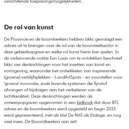
verschillende toepassingsmogelijkheden.
De rol van kunst
De Provincie en de boomkwekers hebben bkkc gevraagd een
advies uit te brengen over de rol van de boomteeltsector in
deze gebiedsopgave en welke rol kunst hierin kan spelen. In
de verkennende notitie Een Laan om te ontdekken beschreef
bkkc vier denkrichtingen voor het inzetten van kunst en
vormgeving, waaronder het ontwikkelen van inspirerende
(groene) verblijfsplekken - LandArtSpots - en voorstellen voor
'groene' innovatie, zoals levende systemen die fijnstof
afvangen of bijdragen aan het verbeteren van de
luchtkwaliteit. Deze denkrichtingen werden als
ontwerpopgaven opgenomen in een
bidbook
dat door BTL
advies en de boomkwekers werd opgesteld en begin 2015
werd gepresenteerd, met als titel De N65 als Etalage, en nog
veel meer. De (boom)kwekers aan zet!