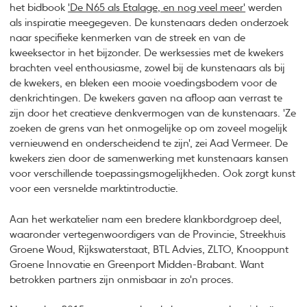
het bidbook
'De N65 als Etalage, en nog veel meer'
werden
als inspiratie meegegeven. De kunstenaars deden onderzoek
naar specifieke kenmerken van de streek en van de
kweeksector in het bijzonder. De werksessies met de kwekers
brachten veel enthousiasme, zowel bij de kunstenaars als bij
de kwekers, en bleken een mooie voedingsbodem voor de
denkrichtingen. De kwekers gaven na afloop aan verrast te
zijn door het creatieve denkvermogen van de kunstenaars. 'Ze
zoeken de grens van het onmogelijke op om zoveel mogelijk
vernieuwend en onderscheidend te zijn', zei Aad Vermeer. De
kwekers zien door de samenwerking met kunstenaars kansen
voor verschillende toepassingsmogelijkheden. Ook zorgt kunst
voor een versnelde marktintroductie.
Aan het werkatelier nam een bredere klankbordgroep deel,
waaronder vertegenwoordigers van de Provincie, Streekhuis
Groene Woud, Rijkswaterstaat, BTL Advies, ZLTO, Knooppunt
Groene Innovatie en Greenport Midden-Brabant. Want
betrokken partners zijn onmisbaar in zo'n proces.