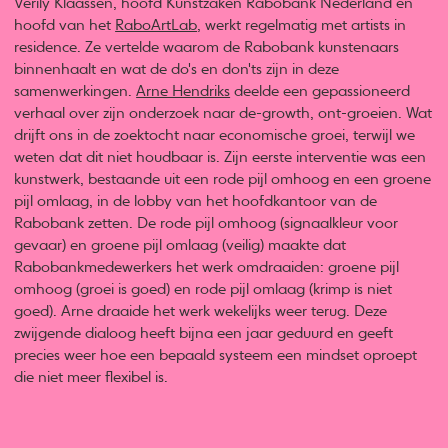
Verily Klaassen, hoofd Kunstzaken Rabobank Nederland en
hoofd van het
RaboArtLab
, werkt regelmatig met artists in
residence. Ze vertelde waarom de Rabobank kunstenaars
binnenhaalt en wat de do's en don'ts zijn in deze
samenwerkingen.
Arne Hendriks
deelde een gepassioneerd
verhaal over zijn onderzoek naar de-growth, ont-groeien. Wat
drijft ons in de zoektocht naar economische groei, terwijl we
weten dat dit niet houdbaar is. Zijn eerste interventie was een
kunstwerk, bestaande uit een rode pijl omhoog en een groene
pijl omlaag, in de lobby van het hoofdkantoor van de
Rabobank zetten. De rode pijl omhoog (signaalkleur voor
gevaar) en groene pijl omlaag (veilig) maakte dat
Rabobankmedewerkers het werk omdraaiden: groene pijl
omhoog (groei is goed) en rode pijl omlaag (krimp is niet
goed). Arne draaide het werk wekelijks weer terug. Deze
zwijgende dialoog heeft bijna een jaar geduurd en geeft
precies weer hoe een bepaald systeem een mindset oproept
die niet meer flexibel is.