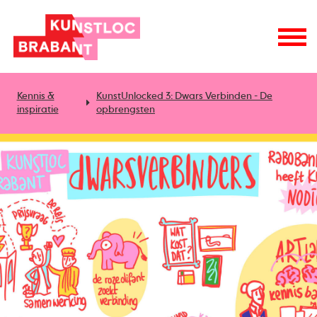
Kennis &
KunstUnlocked 3: Dwars Verbinden - De
inspiratie
opbrengsten