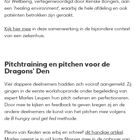
for Wellbeing,
vertegenwoordigd door Renske Bongers, aan
een ‘
healing environment
’, waarbij de hele afdeling en ook
patiënten betrokken zijn geraakt.
Kijk hier mee
in deze samenwerking in de bijzondere context
van een ziekenhuis.
Pitchtraining en pitchen voor de
Dragons' Den
Vier dappere deelnemers hadden zich vooraf aangemeld. Zij
gingen in de eerste workshopronde onder begeleiding van
expert Marlies Leupen hun pitch oefenen en perfectioneren.
Door mee te kijken en feedback te geven kregen zij en de
andere deelnemers de kunst van het pitchen mee volgens
de
B hungry and get fed
methode.
Pleuni van Keulen was erbij en schreef
dit handige artikel
.
Marlies neemt je in vijf korte filmpjes mee in de
opbouw van