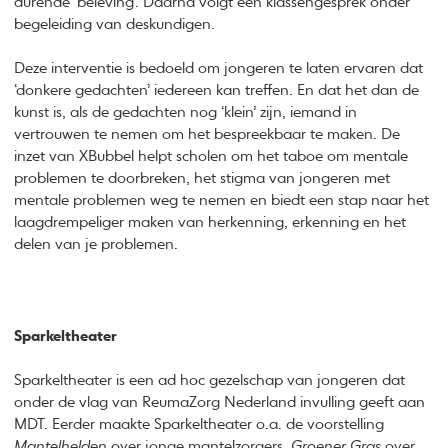
durende ‘beleving’. Daarna volgt een klassengesprek onder
begeleiding van deskundigen.
Deze interventie is bedoeld om jongeren te laten ervaren dat
‘donkere gedachten’ iedereen kan treffen. En dat het dan de
kunst is, als de gedachten nog ‘klein’ zijn, iemand in
vertrouwen te nemen om het bespreekbaar te maken. De
inzet van XBubbel helpt scholen om het taboe om mentale
problemen te doorbreken, het stigma van jongeren met
mentale problemen weg te nemen en biedt een stap naar het
laagdrempeliger maken van herkenning, erkenning en het
delen van je problemen.
Sparkeltheater
Sparkeltheater is een ad hoc gezelschap van jongeren dat
onder de vlag van ReumaZorg Nederland invulling geeft aan
MDT. Eerder maakte Sparkeltheater o.a. de voorstelling
Mantelhelden
over jonge mantelzorgers,
Groener Gras
over