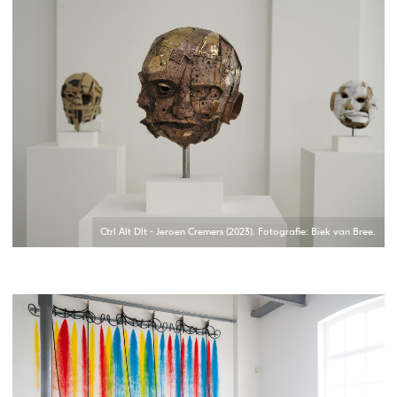
Ctrl Alt Dlt - Jeroen Cremers (2023). Fotografie: Biek van Bree.