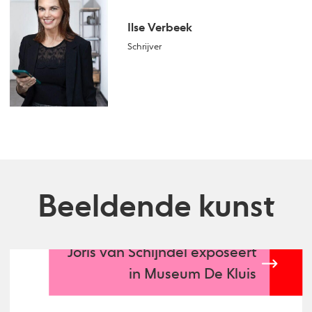
Ilse Verbeek
Schrijver
Beeldende kunst
Joris van Schijndel exposeert
in Museum De Kluis