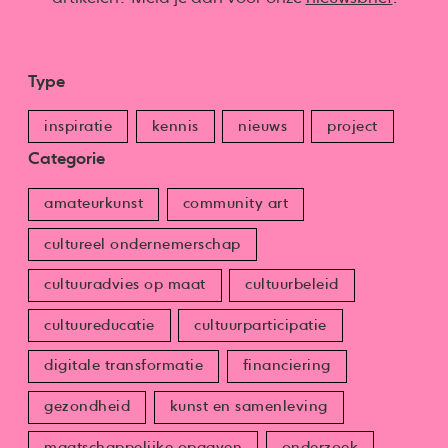
Type
inspiratie
kennis
nieuws
project
Categorie
amateurkunst
community art
cultureel ondernemerschap
cultuuradvies op maat
cultuurbeleid
cultuureducatie
cultuurparticipatie
digitale transformatie
financiering
gezondheid
kunst en samenleving
maatschappelijke opgaven
onderzoek