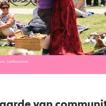
ven
Leefbaarheid
aarde van communit