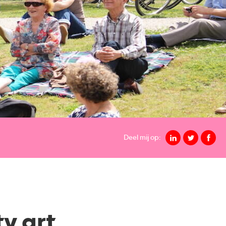
Deel mij op:
y art