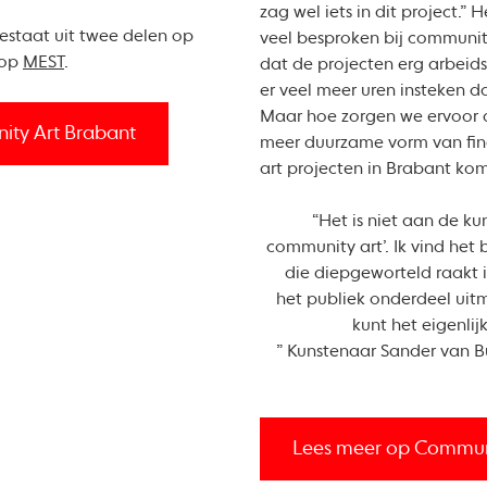
zag wel iets in dit project.” 
bestaat uit twee delen op
veel besproken bij community
 op
MEST
.
dat de projecten erg arbeids
er veel meer uren insteken d
Maar hoe zorgen we ervoor 
ty Art Brabant
meer duurzame vorm van fin
art projecten in Brabant ko
“Het is niet aan de ku
community art’. Ik vind het
die diepgeworteld raakt 
het publiek onderdeel uitm
kunt het eigenli
” Kunstenaar Sander van Bu
Lees meer op Communi