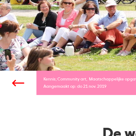
Kennis;
Community art
Maatschappelijke opga
Aangemaakt op: do 21 nov. 2019
De w