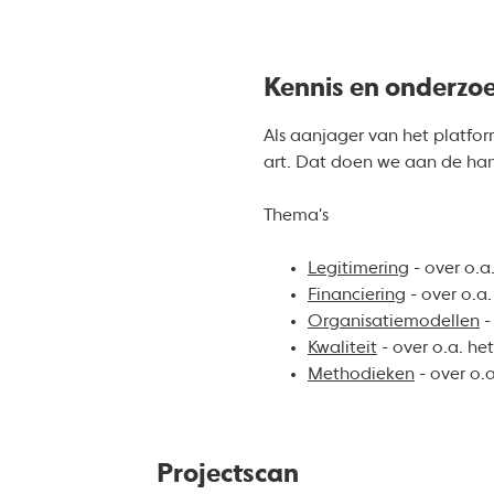
Kennis en onderzo
Als aanjager van het platfo
art. Dat doen we aan de han
Thema's
Legitimering
- over o.a
Financiering
- over o.a
Organisatiemodellen
-
Kwaliteit
- over o.a. he
Methodieken
- over o.a
Projectscan