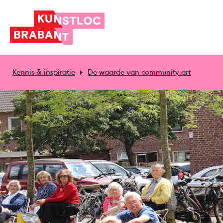
Kennis & inspiratie
De waarde van community art