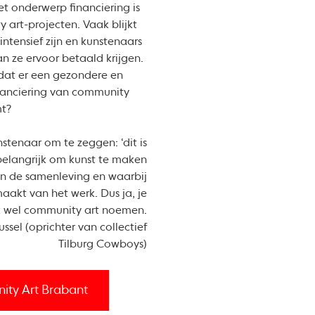
Het onderwerp financiering is
 art-projecten. Vaak blijkt
intensief zijn en kunstenaars
an ze ervoor betaald krijgen.
dat er een gezondere en
anciering van community
mt?
nstenaar om te zeggen: ‘dit is
 belangrijk om kunst te maken
in de samenleving en waarbij
aakt van het werk. Dus ja, je
jk wel community art noemen.
ssel (oprichter van collectief
Tilburg Cowboys)
ty Art Brabant