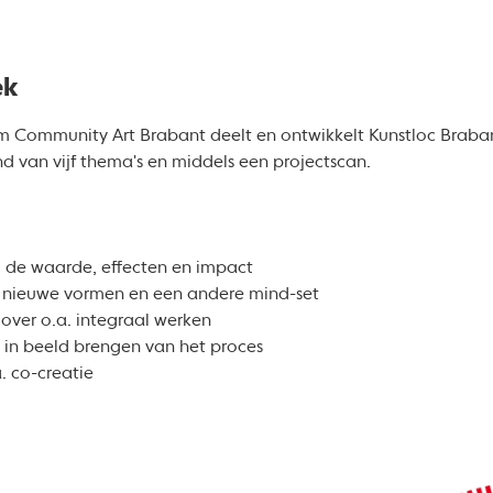
ek
rm Community Art Brabant deelt en ontwikkelt Kunstloc Braba
d van vijf thema's en middels een projectscan.
. de waarde, effecten en impact
. nieuwe vormen en een andere mind-set
 over o.a. integraal werken
t in beeld brengen van het proces
. co-creatie