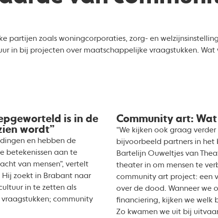
 partijen zoals woningcorporaties, zorg- en welzijnsinstelli
uur in bij projecten over maatschappelijke vraagstukken. Wat 
epgeworteld is in de
Community art: Wat 
zien wordt”
“We kijken ook graag verder
ndingen en hebben de
bijvoorbeeld partners in het b
e betekenissen aan te
Bartelijn Ouweltjes van Thea
acht van mensen”, vertelt
theater in om mensen te verb
 Hij zoekt in Brabant naar
community art project: een 
ultuur in te zetten als
over de dood. Wanneer we o
e vraagstukken; community
financiering, kijken we welk b
Zo kwamen we uit bij uitvaa