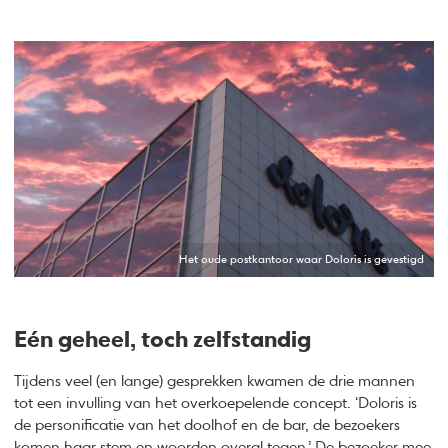
Het oude postkantoor waar Doloris is gevestigd
Eén geheel, toch zelfstandig
Tijdens veel (en lange) gesprekken kwamen de drie mannen
tot een invulling van het overkoepelende concept. ‘Doloris is
de personificatie van het doolhof en de bar, de bezoekers
komen haar stem en woorden overal tegen.’ De bezoeker mee