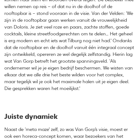
willen nemen op reis – of dat nu in de doolhof of de
rooftopbar is – stond vooraan in de visie. Van der Velden: ‘We
zijn in de rooftopbar gaan werken vanuit de vrouwelijkheid
van Doloris. Je ziet veel roze en paars, zachte stoffen, goede
cocktails, kleine streetfoodgerechten om te delen… Het geheel
is erg modern en echt iets wat Tilburg nog niet had.’ Ondanks
dat de rooftopbar en de doolhof vanuit één integraal concept
zijn ontwikkeld, opereren ze wel degelijk zelfstandig. Hierin lag
wat Van Gorp betreft het grootste spanningsveld. ‘Als
ondernemer wil je je eigen bedrijf beschermen. We wisten van
elkaar dat we alle drie het beste wilden voor het complex,
maar tegelijk wil je ook het maximale halen uit je eigen deel.
Die gesprekken waren het moeilijkst.’
Juiste dynamiek
Naast de ‘meta maze’ zelf, zo was Van Gorp’s visie, moest er
ook een horeca-concept komen, waar bezoekers van het