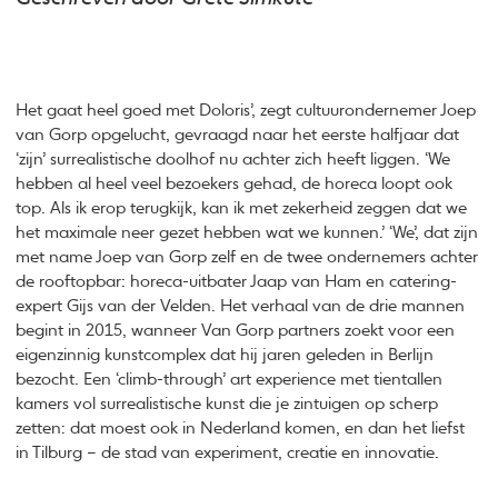
Het gaat heel goed met Doloris’, zegt cultuurondernemer Joep
van Gorp opgelucht, gevraagd naar het eerste halfjaar dat
‘zijn’ surrealistische doolhof nu achter zich heeft liggen. ‘We
hebben al heel veel bezoekers gehad, de horeca loopt ook
top. Als ik erop terugkijk, kan ik met zekerheid zeggen dat we
het maximale neer gezet hebben wat we kunnen.’ ‘We’, dat zijn
met name Joep van Gorp zelf en de twee ondernemers achter
de rooftopbar: horeca-uitbater Jaap van Ham en catering-
expert Gijs van der Velden. Het verhaal van de drie mannen
begint in 2015, wanneer Van Gorp partners zoekt voor een
eigenzinnig kunstcomplex dat hij jaren geleden in Berlijn
bezocht. Een ‘climb-through’ art experience met tientallen
kamers vol surrealistische kunst die je zintuigen op scherp
zetten: dat moest ook in Nederland komen, en dan het liefst
in Tilburg – de stad van experiment, creatie en innovatie.