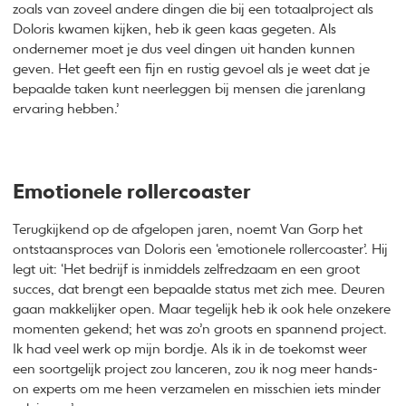
zoals van zoveel andere dingen die bij een totaalproject als
Doloris kwamen kijken, heb ik geen kaas gegeten. Als
ondernemer moet je dus veel dingen uit handen kunnen
geven. Het geeft een fijn en rustig gevoel als je weet dat je
bepaalde taken kunt neerleggen bij mensen die jarenlang
ervaring hebben.’
Emotionele rollercoaster
Terugkijkend op de afgelopen jaren, noemt Van Gorp het
ontstaansproces van Doloris een ‘emotionele rollercoaster’. Hij
legt uit: ‘Het bedrijf is inmiddels zelfredzaam en een groot
succes, dat brengt een bepaalde status met zich mee. Deuren
gaan makkelijker open. Maar tegelijk heb ik ook hele onzekere
momenten gekend; het was zo’n groots en spannend project.
Ik had veel werk op mijn bordje. Als ik in de toekomst weer
een soortgelijk project zou lanceren, zou ik nog meer hands-
on experts om me heen verzamelen en misschien iets minder