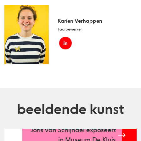
Karien Verhappen
Taalbewerker
beeldende kunst
Joris van Schijndel exposeert
in Museum De Kluis