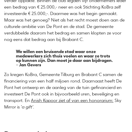
verder oppakte. Binnen de club legden vijf ondernemers ieder
een bedrag van € 25.000,- neer en ook Stichting KoBra zelf
investeerde € 25.000,-. Daarmee was het begin gemaakt.
Maar was het genoeg? Niet als het recht moest doen aan de
culturele ambitie van De Pont en de stad. De gemeente
verdubbelde daarom het bedrag en samen klopten ze voor
nog eens dat bedrag aan bij Brabant C.
We willen een bruisende stad waar onze
medewerkers zich thuis voelen en waar ze trots
op kunnen zijn. Dan moet je daar aan bijdragen.
– Jan Gevers
Zo kregen KoBra, Gemeente Tilburg en Brabant C samen de
financiering van een half miljoen rond. Daarnaast heeft De
Pont het ontwerp en de aanleg van de tuin gefinancierd en
investeert De Pont ook in bijvoorbeeld uren, beveiliging en
transport. En
Anish Kapoor ziet af van een honorarium:
Sky
Mirror is ‘
a gift’
.