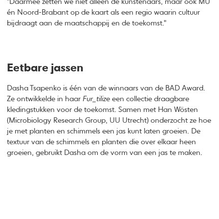
"Daarmee zetten we niet alleen de kunstenaars, maar ook MU
én Noord-Brabant op de kaart als een regio waarin cultuur
bijdraagt aan de maatschappij en de toekomst."
Eetbare jassen
Dasha Tsapenko is één van de winnaars van de BAD Award.
Ze ontwikkelde in haar
Fur_tilize
een collectie draagbare
kledingstukken voor de toekomst. Samen met Han Wösten
(Microbiology Research Group, UU Utrecht) onderzocht ze hoe
je met planten en schimmels een jas kunt laten groeien. De
textuur van de schimmels en planten die over elkaar heen
groeien, gebruikt Dasha om de vorm van een jas te maken.