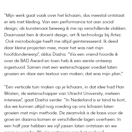
“Mijn werk gaat vaak over het lichaam, dus meestal ontstaat
er iets met kleding. Van een performance tot aan social
design; als kunstenaar beweeg ik me op verschillende vlakken.
Daarnaast ben ik docent design, art & technology bij Artez.
Ook microbiologie heeft me altijd geïnteresseerd. Ik deed
daar kleine projecten mee, maar het was niet mijn
hoofdonderwerp”, aldus Dasha. “Via een vriend hoorde ik
over de BAD Award en toen heb ik een eerste ontwerp
ingestuurd. Samen met een wetenschapper voedsel laten
groeien en daar een textuur van maken; dat was mijn plan.”
“Een verticale tuin maken op je lichaam, in dat idee had Han
Wösten, de wetenschapper van Utrecht University, meteen
interesse”, gaat Dasha verder. “In Nederland is er land te kort,
dus we kunnen altijd nog voeding op ons lichaam laten
groeien met mijn methode. De zwamvlok is de basis voor de
groei en daarna komen er verschillende lagen overheen. In
een half jaar hebben we vijf jassen laten ontstaan en we