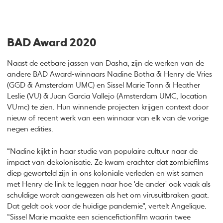
BAD Award 2020
Naast de eetbare jassen van Dasha, zijn de werken van de
andere BAD Award-winnaars Nadine Botha & Henry de Vries
(GGD & Amsterdam UMC) en Sissel Marie Tonn & Heather
Leslie (VU) & Juan Garcia Vallejo (Amsterdam UMC, location
VUmc) te zien. Hun winnende projecten krijgen context door
nieuw of recent werk van een winnaar van elk van de vorige
negen edities.
“Nadine kijkt in haar studie van populaire cultuur naar de
impact van dekolonisatie. Ze kwam erachter dat zombiefilms
diep geworteld zijn in ons koloniale verleden en wist samen
met Henry de link te leggen naar hoe 'de ander' ook vaak als
schuldige wordt aangewezen als het om virusuitbraken gaat.
Dat geldt ook voor de huidige pandemie”, vertelt Angelique.
“Sissel Marie maakte een sciencefictionfilm waarin twee