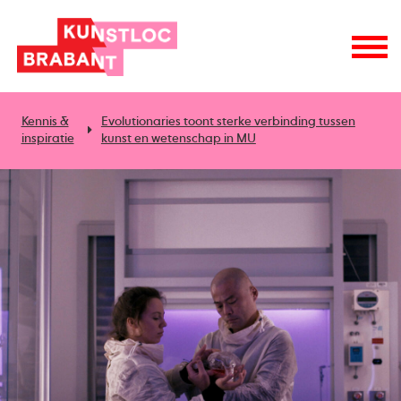
Kennis &
Evolutionaries toont sterke verbinding tussen
inspiratie
kunst en wetenschap in MU