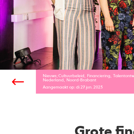
Nieuws;
Cultuurbeleid
Financiering
Talentontw
Nederland
Noord-Brabant
Aangemaakt op: di 27 jun. 2023
Grote fi