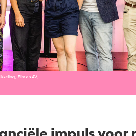
ikkeling
Film en AV
nanciële impuls voor 