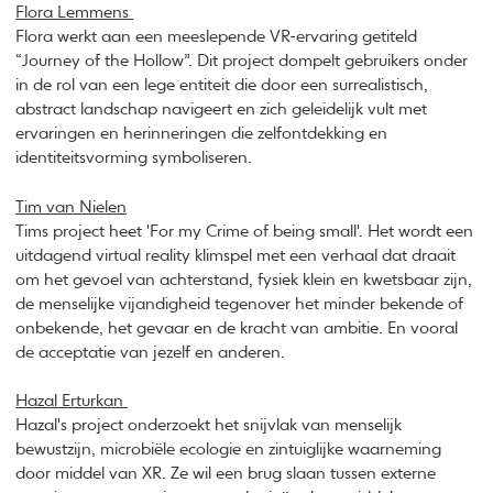
Flora Lemmens
Flora werkt aan een meeslepende VR-ervaring getiteld
“Journey of the Hollow”. Dit project dompelt gebruikers onder
in de rol van een lege entiteit die door een surrealistisch,
abstract landschap navigeert en zich geleidelijk vult met
ervaringen en herinneringen die zelfontdekking en
identiteitsvorming symboliseren.
Tim van Nielen
Tims project heet 'For my Crime of being small'. Het wordt een
uitdagend virtual reality klimspel met een verhaal dat draait
om het gevoel van achterstand, fysiek klein en kwetsbaar zijn,
de menselijke vijandigheid tegenover het minder bekende of
onbekende, het gevaar en de kracht van ambitie. En vooral
de acceptatie van jezelf en anderen.
Hazal Erturkan
Hazal's project onderzoekt het snijvlak van menselijk
bewustzijn, microbiële ecologie en zintuiglijke waarneming
door middel van XR. Ze wil een brug slaan tussen externe