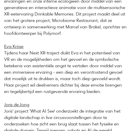
ervaringen en onze interne ecologieën door middel van een
generatieve en interactieve animatie voor de multisensorische
XR-eetervaring Drinkable Memories. Dit project maakt deel uit
van het grotere project, Microbiome Restaurant, dat ze
ontwierp in samenwerking met Marcel van Brakel, oprichter en
hoofdontwerper bij Polymorf.
Eva Kröse
Tijdens haar Next XR-traject duikt Eva in het potentieel van
VR en de mogelijkheden om het gevoel en de symbolische
betekenis van existentiële angst te vertalen door middel van
een immersieve ervaring - een diep en verontrustend gevoel
dat moeilijk uit te drukken is, maar toch diep gevoeld wordt.
Haar project wil deelnemers dichter bij deze emotie brengen
en tegelijkertijd een rustgevende ervaring bieden.
Joris de Jong
Joris' project 'What AI See' onderzoekt de integratie van het
digitale landschap in live circusvoorstellingen door te
onderzoeken hoe zicht een brug slaat tussen het fysieke en
digitale domein. Terwijl mensen, robots en AI de wereld