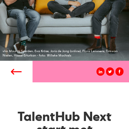
vlnr Mauritz Seerden, Eva Kröse, Joris de Jong (online), Flora Lemmens, Tim van
Nielen, Hazal Erturkan - foto: Willeke Machiels
TalentHub Next