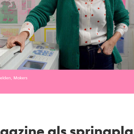
elden
Makers
gazine als springpla