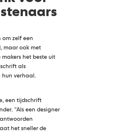
nstenaars
n om zelf een
ud, maar ook met
makers het beste uit
chrift als
 hun verhaal.
een tijdschrift
der. “Als een designer
un antwoorden
aat het sneller de