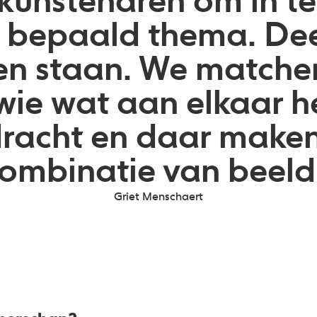
-kunstenaren om in t
n bepaald thema. De
en staan. We matche
wie wat aan elkaar he
racht en daar maken
ombinatie van beeld 
Griet Menschaert