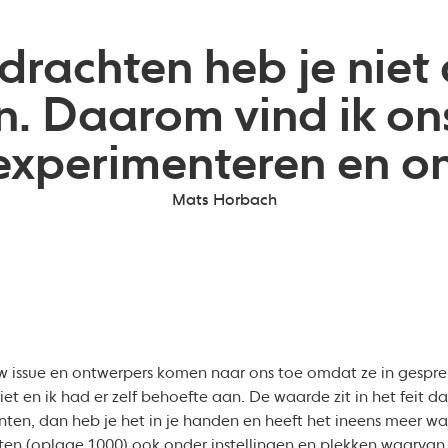
rachten heb je niet a
. Daarom vind ik ons t
experimenteren en on
Mats Horbach
w issue en ontwerpers komen naar ons toe omdat ze in gespre
t en ik had er zelf behoefte aan. De waarde zit in het feit dat 
nten, dan heb je het in je handen en heeft het ineens meer w
ften (oplage 1000) ook onder instellingen en plekken waarvan