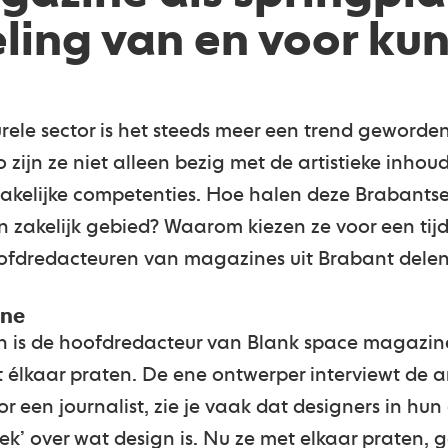
ling van en voor ku
urele sector is het steeds meer een trend geworde
zijn ze niet alleen bezig met de artistieke inho
kelijke competenties. Hoe halen deze Brabantse 
n zakelijk gebied? Waarom kiezen ze voor een tijds
ofdredacteuren van magazines uit Brabant delen
ine
 is de hoofdredacteur van Blank space magazine, 
élkaar praten. De ene ontwerper interviewt de an
r een journalist, zie je vaak dat designers in h
ek’ over wat design is. Nu ze met elkaar praten, g