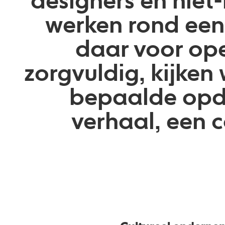
designers en niet
werken rond ee
daar voor op
zorgvuldig, kijken 
bepaalde opd
verhaal, een c