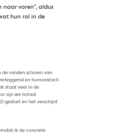
n naar voren”, aldus
at hun rol in de
n de randen schuren van
verleggend en humoristisch
ek staat veel in de
or zijn we totaal
5 gestart en het verschijnt
 omdat ik de concrete