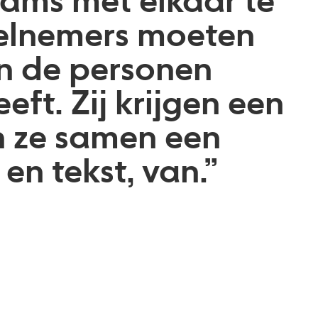
eams met elkaar te
elnemers moeten
n de personen
eft. Zij krijgen een
 ze samen een
en tekst, van.”