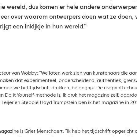
in die wereld, dus komen er hele andere onderwerpe
meer over waarom ontwerpers doen wat ze doen, w
ijgt een inkijkje in hun wereld.”
cteur van Wobby: “We laten werk zien van kunstenaars die aa
rk maken dat experimenteel, onderscheidend, authentiek, grens
armee we het tijdschrift drukken, belangrijk. De risoprinttechni
n Do it Yourself-methode is. Ik druk het magazine zelf, daardo
 Leijer en Steppie Lloyd Trumpstein ben ik het magazine in 201
azine is Griet Menschaert. “Ik heb het tijdschrift opgericht