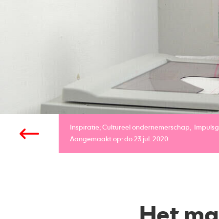
Inspiratie;
Cultureel ondernemerschap
Impulsg
Aangemaakt op: do 23 jul. 2020
Het ma