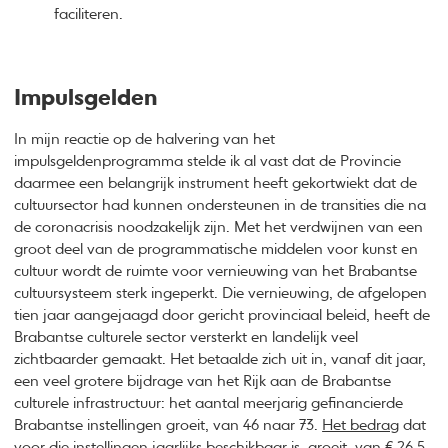
faciliteren.
Impulsgelden
In mijn reactie op de halvering van het
impulsgeldenprogramma stelde ik al vast dat de Provincie
daarmee een belangrijk instrument heeft gekortwiekt dat de
cultuursector had kunnen ondersteunen in de transities die na
de coronacrisis noodzakelijk zijn. Met het verdwijnen van een
groot deel van de programmatische middelen voor kunst en
cultuur wordt de ruimte voor vernieuwing van het Brabantse
cultuursysteem sterk ingeperkt. Die vernieuwing, de afgelopen
tien jaar aangejaagd door gericht provinciaal beleid, heeft de
Brabantse culturele sector versterkt en landelijk veel
zichtbaarder gemaakt. Het betaalde zich uit in, vanaf dit jaar,
een veel grotere bijdrage van het Rijk aan de Brabantse
culturele infrastructuur: het aantal meerjarig gefinancierde
Brabantse instellingen groeit, van 46 naar 73.
Het bedrag
dat
voor die instellingen jaarlijks beschikbaar is, groeit, van € 26,5