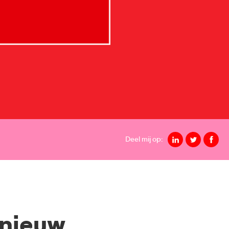
Deel mij op:
pnieuw