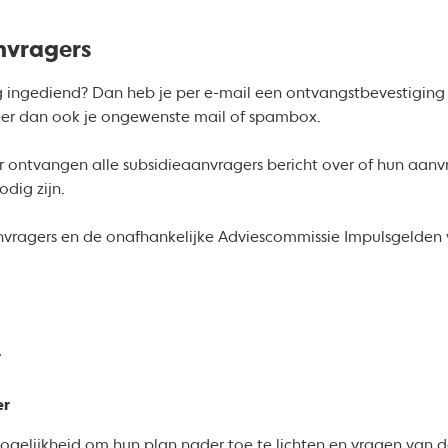
nvragers
g ingediend? Dan heb je per e-mail een ontvangstbevestigin
eer dan ook je ongewenste mail of spambox.
 ontvangen alle subsidieaanvragers bericht over of hun aan
odig zijn.
vragers en de onafhankelijke Adviescommissie Impulsgelden 
r
er
ogelijkheid om hun plan nader toe te lichten en vragen van 