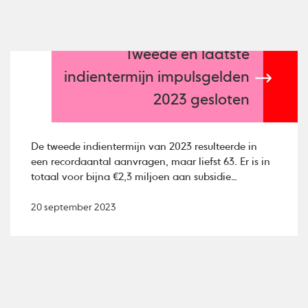
Tweede en laatste
indientermijn impulsgelden
2023 gesloten
De tweede indientermijn van 2023 resulteerde in
een recordaantal aanvragen, maar liefst 63. Er is in
totaal voor bijna €2,3 miljoen aan subsidie
aangevraagd.
20 september 2023