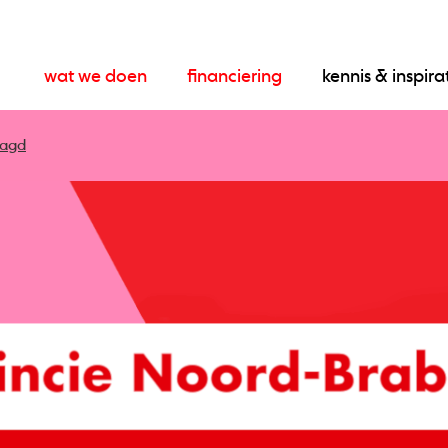
wat we doen
financiering
kennis & inspira
aagd