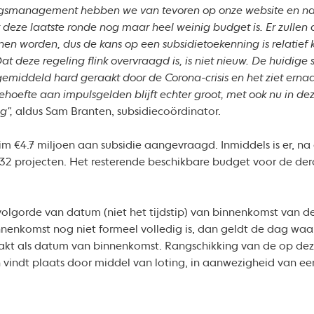
ingsmanagement hebben we van tevoren op onze website en na
eze laatste ronde nog maar heel weinig budget is. Er zullen 
 worden, dus de kans op een subsidietoekenning is relatief k
 deze regeling flink overvraagd is, is niet nieuw. De huidige si
emiddeld hard geraakt door de Corona-crisis en het ziet ernaar
hoefte aan impulsgelden blijft echter groot, m
et ook nu in dez
g",
aldus Sam Branten, subsidiecoördinator.
 ruim €4.7 miljoen aan subsidie aangevraagd. Inmiddels is er, n
32 projecten. Het resterende beschikbare budget voor de derd
volgorde van datum (niet het tijdstip) van binnenkomst van d
nnenkomst nog niet formeel volledig is, dan geldt de dag wa
akt als datum van binnenkomst. Rangschikking van de op d
 vindt plaats door middel van loting, in aanwezigheid van ee