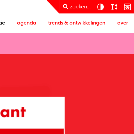
zoeken...
tie
agenda
trends & ontwikkelingen
over