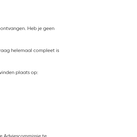
g ontvangen. Heb je geen
vraag helemaal compleet is
vinden plaats op:
de Adviescommissie te