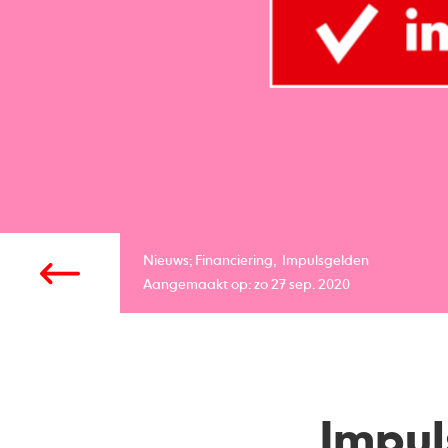
Nieuws;
Financiering
Impulsgelden
Aangemaakt op: zo 27 sep. 2020
Impul