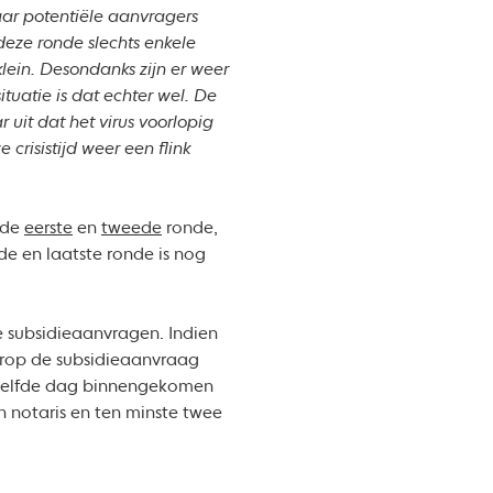
ar potentiële aanvragers
deze ronde slechts enkele
lein. Desondanks zijn er weer
tuatie is dat echter wel. De
 uit dat het virus voorlopig
e crisistijd weer een flink
a de
eerste
en
tweede
ronde,
e en laatste ronde is nog
e subsidieaanvragen. Indien
arop de subsidieaanvraag
ezelfde dag binnengekomen
n notaris en ten minste twee