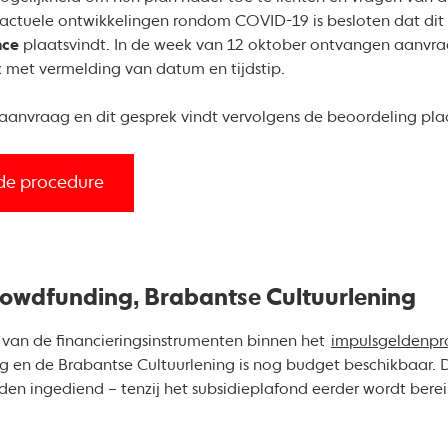
ctuele ontwikkelingen rondom COVID-19 is besloten dat dit g
nce
plaatsvindt. In de week van 12 oktober ontvangen aanvra
k met vermelding van datum en tijdstip.
e aanvraag en dit gesprek vindt vervolgens de beoordeling pla
 de procedure
rowdfunding, Brabantse Cultuurlening
n van de financieringsinstrumenten binnen het
impulsgeldenp
ng en de Brabantse Cultuurlening is nog budget beschikbaar
en ingediend – tenzij het subsidieplafond eerder wordt berei