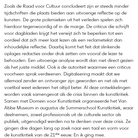
Zoals de Raad voor Cultuur concludeert zijn er steeds minder
tijdschriften die plaats bieden aan uitvoerige reflectie op de
kunsten. De grote polemieken uit het verleden spelen zich
hierdoor tegenwoordig af in de marge. De criticus die schrijft
voor dagbladen krijgt het verwijt zich te beperken tot een
oordeel dat zich meer laat lezen als een reclametekst dan
inhoudelijke reflectie. Daarbij komt het feit dat slinkende
oplages redacties onder druk zetten om vooral de lezer te
behouden. Een uitvoerige analyse wordt dan niet direct gezien
als het juiste middel. Ook is de autoriteit waarmee een criticus
voorheen sprak verdwenen. Digitalisering maakt dat we
allemaal zender en ontvanger zijn geworden en net als met
voetbal weet iedereen het altijd beter. Al deze ontwikkelingen
worden vaak samengevat als de crisis binnen de kunstkritiek.
Samen met Domein voor Kunstkritiek organiseerde het Van
Abbe Museum in augustus de Summerschool Kunstkritiek, waar
deelnemers, zowel professionals uit de culturele sector als
publiek, uitgenodigd werden na te denken over deze crisis. Ze
gingen drie dagen lang op zoek naar een taal en vorm voor
ste
de kunstkritiek van de 21
eeuw. En ik ging mee.