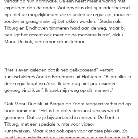
verrast op hun nominatie. De een heeft meer ervaring met
exposeren dan de ander. Wat opvalt is dat zij minder bekend
zijn met de mogelijkheden die er buiten de regio zijn, maar ze
zouden er graag meer bij betrokken worden. “Steden als
Tilburg en Eindhoven timmeren hard aan de weg, maar bij
hen ligt het accent ook meer op de moderne kunst”, aldus
Manu Dudink, performancekunstenaar.
"Het is even geleden dat ik heb geëxposeerd”, vertelt
kunstschilderes Annika Borremans uit Halsteren. “Bijna alles in
deze regio loopt via Arsis. Ik ben nog niet professioneel
genoeg vind ik zelf. Ik zoek mijn weg op dit moment.”
Ook Manu Dudink uit Bergen op Zoom reageert verheugd op
haar nominatie. "Het is fijn dat videokunst serieus wordt
genomen. Dat zie je bijvoorbeeld in museum De Pont in
Tilburg, met een speciale ruimte voor video-
kunstwerken. Maar ik sta ook open voor andere plekken. Zo
heeft mijn videokunst ooit gehangen in een ruimte waar koffie