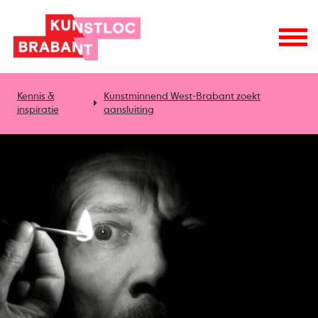
Kennis &
Kunstminnend West-Brabant zoekt
inspiratie
aansluiting