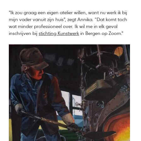
"Ik zou graag een eigen atelier willen, want nu werk ik bij
mijn vader vanuit zijn huis”, zegt Annika. “Dat komt toch
wat minder professioneel over. Ik wil me in elk geval
inschrijven bij
stichting Kunstwerk
in Bergen op Zoom.”