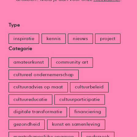
Type
inspiratie
kennis
nieuws
project
Categorie
amateurkunst
community art
cultureel ondernemerschap
cultuuradvies op maat
cultuurbeleid
cultuureducatie
cultuurparticipatie
digitale transformatie
financiering
gezondheid
kunst en samenleving
maatschappelijke opgaven
onderzoek