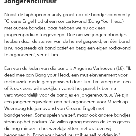
Jongerencultuur
Naast de hiphopcommunity groeit ook de bandjescommunity.
“Groene Engel had al een concertavond (Bang Your Head)
met oudere bandjes, daar hebben we nu ook een
jongerenpodium toegevoegd. Drie nieuwe jongerenbandjes
hebben daar de sterren van de hemel gespeeld, en één band
is nu nog steeds als band actief en bezig een eigen rockavond
te organiseren”, vertelt Tim.
Een van de leden van die band is Angelina Verhoeven (18). “Ik
deed mee aan Bang your Head, een muziekevenement voor
rockmuziek, mede georganiseerd door Tim. Tim vroeg me toen
of ik ook eens wil meekijken vanuit het panel. Ik ben nu
verantwoordelijk voor de bandjes en jongerencultuur. We zijn
een jongerenequivalent aan het organiseren voor Muziek op
Woensdag (de jamavond van Groene Engel) met
bandgenoten. Soms spelen we zelf, maar ook andere bandjes
staan op het podium. We willen graag mensen de kans geven
die nog minder in het wereldje zitten, net als toen wij
begonnen bij Bang your head, nu zit ik er zelf midden in.”