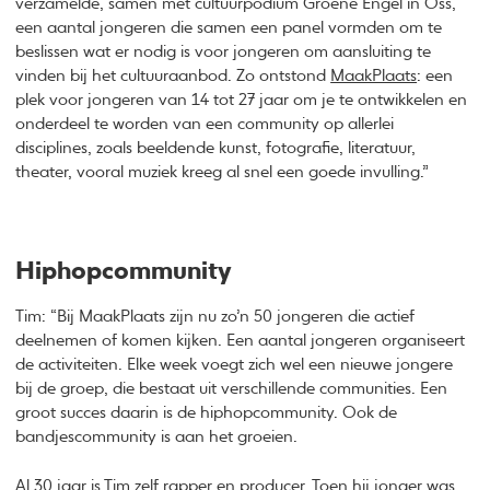
verzamelde, samen met cultuurpodium Groene Engel in Oss,
een aantal jongeren die samen een panel vormden om te
beslissen wat er nodig is voor jongeren om aansluiting te
vinden bij het cultuuraanbod. Zo ontstond
MaakPlaats
: een
plek voor jongeren van 14 tot 27 jaar om je te ontwikkelen en
onderdeel te worden van een community op allerlei
disciplines, zoals beeldende kunst, fotografie, literatuur,
theater, vooral muziek kreeg al snel een goede invulling.”
Hiphopcommunity
Tim: “Bij MaakPlaats zijn nu zo’n 50 jongeren die actief
deelnemen of komen kijken. Een aantal jongeren organiseert
de activiteiten. Elke week voegt zich wel een nieuwe jongere
bij de groep, die bestaat uit verschillende communities. Een
groot succes daarin is de hiphopcommunity. Ook de
bandjescommunity is aan het groeien.
Al 30 jaar is Tim zelf rapper en producer. Toen hij jonger was,