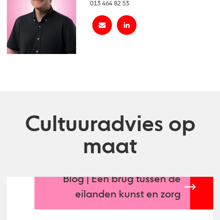
013 464 82 53
Cultuuradvies op
maat
Blog | Een brug tussen de
eilanden kunst en zorg