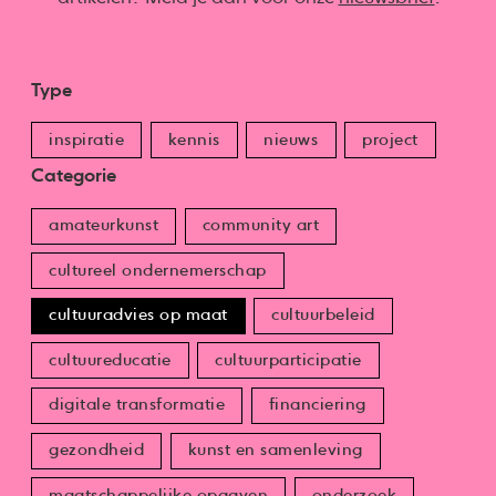
Type
inspiratie
kennis
nieuws
project
Categorie
amateurkunst
community art
cultureel ondernemerschap
cultuuradvies op maat
cultuurbeleid
cultuureducatie
cultuurparticipatie
digitale transformatie
financiering
gezondheid
kunst en samenleving
maatschappelijke opgaven
onderzoek