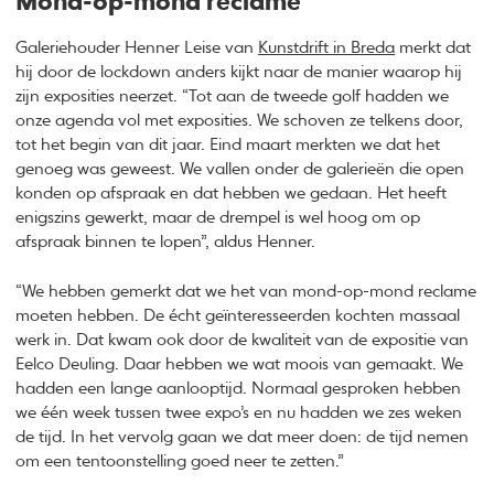
Mond-op-mond reclame
Galeriehouder Henner Leise van
Kunstdrift in Breda
merkt dat
hij door de lockdown anders kijkt naar de manier waarop hij
zijn exposities neerzet. “Tot aan de tweede golf hadden we
onze agenda vol met exposities. We schoven ze telkens door,
tot het begin van dit jaar. Eind maart merkten we dat het
genoeg was geweest. We vallen onder de galerieën die open
konden op afspraak en dat hebben we gedaan. Het heeft
enigszins gewerkt, maar de drempel is wel hoog om op
afspraak binnen te lopen”, aldus Henner.
“We hebben gemerkt dat we het van mond-op-mond reclame
moeten hebben. De écht geïnteresseerden kochten massaal
werk in. Dat kwam ook door de kwaliteit van de expositie van
Eelco Deuling. Daar hebben we wat moois van gemaakt. We
hadden een lange aanlooptijd. Normaal gesproken hebben
we één week tussen twee expo’s en nu hadden we zes weken
de tijd. In het vervolg gaan we dat meer doen: de tijd nemen
om een tentoonstelling goed neer te zetten.”