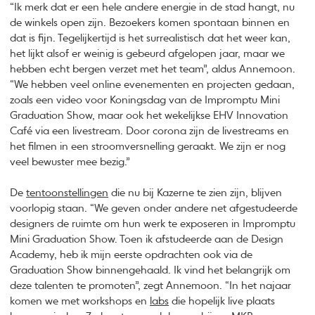
“Ik merk dat er een hele andere energie in de stad hangt, nu
de winkels open zijn. Bezoekers komen spontaan binnen en
dat is fijn. Tegelijkertijd is het surrealistisch dat het weer kan,
het lijkt alsof er weinig is gebeurd afgelopen jaar, maar we
hebben echt bergen verzet met het team”, aldus Annemoon.
“We hebben veel online evenementen en projecten gedaan,
zoals een video voor Koningsdag van de Impromptu Mini
Graduation Show, maar ook het wekelijkse EHV Innovation
Café via een livestream. Door corona zijn de livestreams en
het filmen in een stroomversnelling geraakt. We zijn er nog
veel bewuster mee bezig.”
De
tentoonstellingen
die nu bij Kazerne te zien zijn, blijven
voorlopig staan. “We geven onder andere net afgestudeerde
designers de ruimte om hun werk te exposeren in Impromptu
Mini Graduation Show. Toen ik afstudeerde aan de Design
Academy, heb ik mijn eerste opdrachten ook via de
Graduation Show binnengehaald. Ik vind het belangrijk om
deze talenten te promoten”, zegt Annemoon. “In het najaar
komen we met workshops en
labs
die hopelijk live plaats