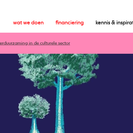
wat we doen
financiering
kennis & inspira
erduurzaming in de culturele sector