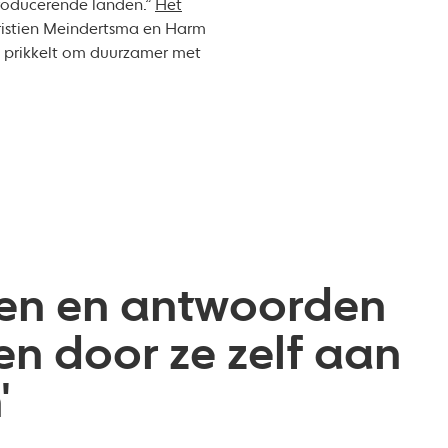
producerende landen.”
Het
hristien Meindertsma en Harm
ze prikkelt om duurzamer met
eren en antwoorden
n door ze zelf aan
'