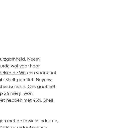
duurzaamheid. Neem
eurde wol voor haar
bekka de Wit
een voorschot
nti-Shell-pamflet. Nuyens:
heidscrisis is. Ons gaat het
p 26 mei jl. won
oet hebben met 45%. Shell
en met de fossiele industrie,
e NTR ZaterdagMatinee,