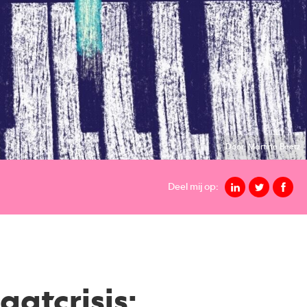
Door: Martine Beetz
Deel mij op:
atcrisis: