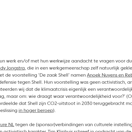
 hun werk en/of met hun werkwijze aandacht te vragen voor 
dy Jongstra
, die in een werkgemeenschap zelf natuurlijk gekl
t de voorstelling ‘De zaak Shell’ namen
Anoek Nuyens en Re
efensie tegen Shell. Hun voorstelling was geen activistisch, a
teerden wij dat de klimaatcrisis eigenlijk een verantwoordelijk
ag, maar om: wie draagt waar verantwoordelijkheid voor?’ (O
ordeelde dat Shell zijn CO2-uitstoot in 2030 teruggebracht m
eslissing
in hoger beroep
).
ture NL
tegen de (sponsor)verbindingen van culturele instelling
activistisch karakter.
Tim Kliphuis
schreef in opdracht van d