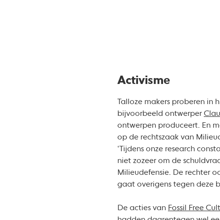
Activisme
Talloze makers proberen in
bijvoorbeeld ontwerper
Clau
ontwerpen produceert. En me
op de rechtszaak van Milieud
‘Tijdens onze research consta
niet zozeer om de schuldvra
Milieudefensie. De rechter o
gaat overigens tegen deze b
De acties van
Fossil Free Cul
hadden daarentegen wel een 