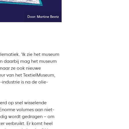
Door: Martine Beetz
ematiek. ‘Ik zie het museum
 En daarbij mag het museum
, maar ze ook nieuwe
teur van het TextielMuseum,
industrie is na de olie-
erd op snel wisselende
 Enorme volumes aan niet-
ondig wordt gedragen – om
r verbruikt. Er komt heel