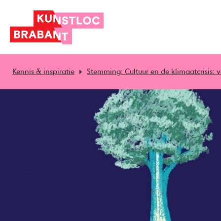
Kennis & inspiratie
Stemming: Cultuur en de klimaatcrisis: v