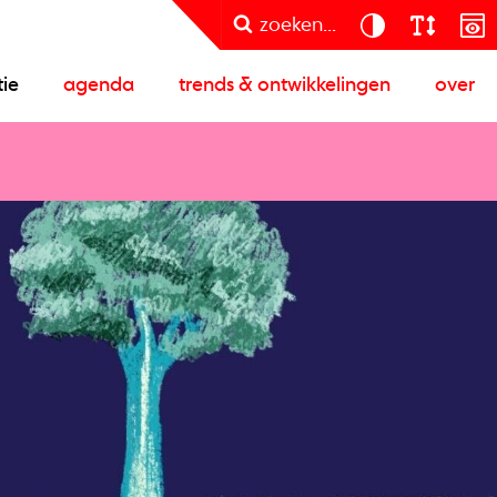
zoeken...
tie
agenda
trends & ontwikkelingen
over