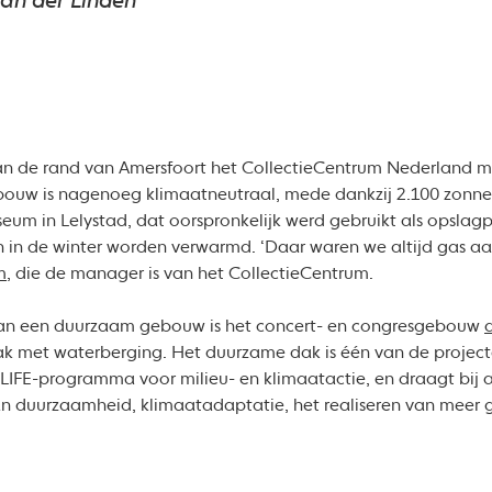
van der Linden
 de rand van Amersfoort het CollectieCentrum Nederland met
gebouw is nagenoeg klimaatneutraal, mede dankzij 2.100 zonne
um in Lelystad, dat oorspronkelijk werd gebruikt als opslagpl
in de winter worden verwarmd. ‘Daar waren we altijd gas aan
m
, die de manager is van het CollectieCentrum.
an een duurzaam gebouw is het concert- en congresgebouw
 dak met waterberging. Het duurzame dak is één van de projec
LIFE-programma voor milieu- en klimaatactie, en draagt bij 
 duurzaamheid, klimaatadaptatie, het realiseren van meer g