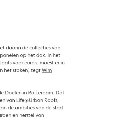
 daarin de collecties van
panelen op het dak. In het
aats voor euro’s, moest er in
 het stoken’, zegt
Wim
de Doelen in Rotterdam
. Dat
ten van Life@Urban Roofs,
aan de ambities van de stad
roen en herstel van