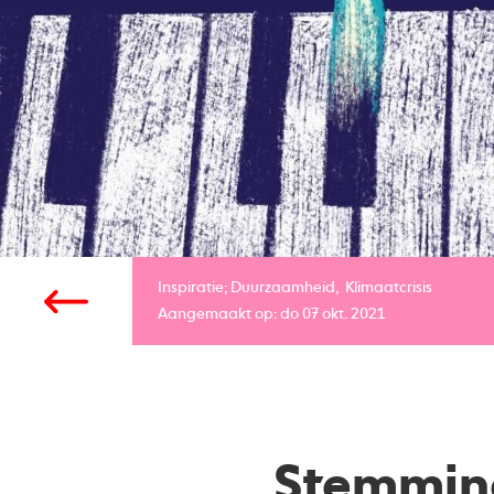
Inspiratie;
Duurzaamheid
Klimaatcrisis
Aangemaakt op: do 07 okt. 2021
Stemming