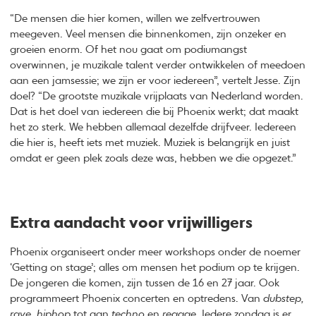
“De mensen die hier komen, willen we zelfvertrouwen
meegeven. Veel mensen die binnenkomen, zijn onzeker en
groeien enorm. Of het nou gaat om podiumangst
overwinnen, je muzikale talent verder ontwikkelen of meedoen
aan een jamsessie; we zijn er voor iedereen”, vertelt Jesse. Zijn
doel? “De grootste muzikale vrijplaats van Nederland worden.
Dat is het doel van iedereen die bij Phoenix werkt; dat maakt
het zo sterk. We hebben allemaal dezelfde drijfveer. Iedereen
die hier is, heeft iets met muziek. Muziek is belangrijk en juist
omdat er geen plek zoals deze was, hebben we die opgezet.”
Extra aandacht voor vrijwilligers
Phoenix organiseert onder meer workshops onder de noemer
‘Getting on stage’; alles om mensen het podium op te krijgen.
De jongeren die komen, zijn tussen de 16 en 27 jaar. Ook
programmeert Phoenix concerten en optredens. Van
dubstep,
rave, hiphop
tot aan
techno
en
reggae
. Iedere zondag is er