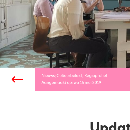
Nieuws;
Cultuurbeleid
Regioprofiel
Aangemaakt op: wo 15 mei 2019
Updat