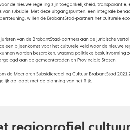
oor de nieuwe regeling zijn toegankelijkheid, transparantie, 
s van subsidie. Met deze uitgangspunten, een integrale bena
ndersteuning, willen de BrabantStad-partners het culturele e
l juristen van de BrabantStad-partners aan de juridische verta
orce een bijeenkomst voor het culturele veld waar de nieuwe 
kunnen worden besproken, waarna politieke besluitvorming za
orgelegd aan de gemeenteraden en Provinciale Staten.
t om de Meerjaren Subsidieregeling Cultuur BrabantStad 2021
gelijk op loopt met de planning van het Rijk.
t regioprofiel cultu