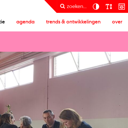
zoeken...
tie
agenda
trends & ontwikkelingen
over