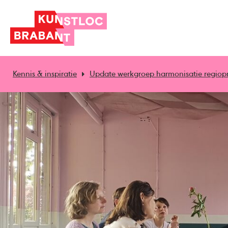
Kennis & inspiratie
Update werkgroep harmonisatie regiopr