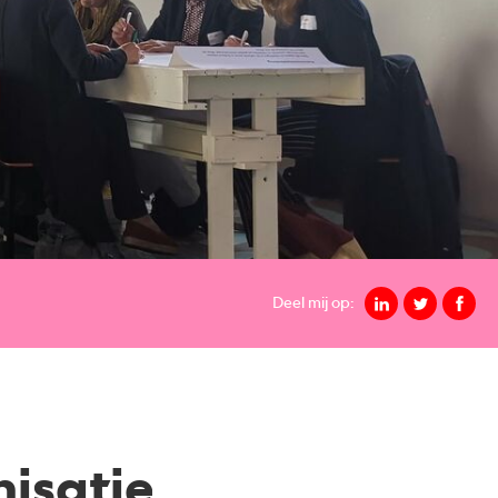
Deel mij op:
isatie