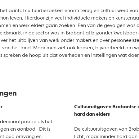
 het aantal cultuurbezoekers enorm terug en cultuur werd voo
un leven. Hierdoor zijn veel individuele makers en kunstenaar
omen en werk elders gaan zoeken. Een van de gevolgen was
beidsmarkt in de sector was in Brabant al bijzonder kwetsbaar 
er het uitblijven van werk onder makers en over personeelstekor
st van het land. Maar men ziet ook kansen, bijvoorbeeld om w
s spreken de hoop uit dat overheden en instellingen wat doe
ingen
er
Cultuuruitgaven Brabantse 
hard dan elders
denmootpositie als het
ngen en aanbod. Dit is
De cultuuruitgaven van Brab
ant qua omvang en
licht, maar minder hard dan 