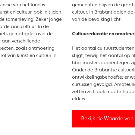
ncie van het land is.
gemeenten blijven de groots
nst en cultuur, ook in tijden
cultuur. In Brabant dalen de
 de samenleving. Zeker jonge
van de bevolking licht.
rde aan cultuur. In de
 iets gematigder over de
Cultuureducatie en amateur
r aan verschillende
pecten, zoals ontmoeting
Het aantal cultuurstudenten
rol van kunst en cultuur in
stijgt, terwijl het aantal op
hbo-masters daarentegen zij
Onder de Brabantse cultuurb
ontwikkelingsbehoefte: er w
cursussen gevolgd. Amateurk
zetten zich ook maatschappe
elders
Bekijk de Waarde van 