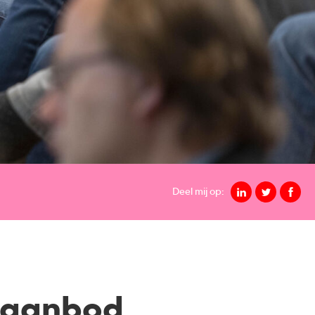
Deel mij op:
n aanbod