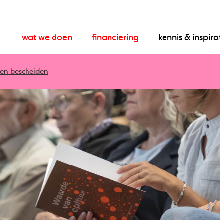
wat we doen
financiering
kennis & inspira
ren bescheiden