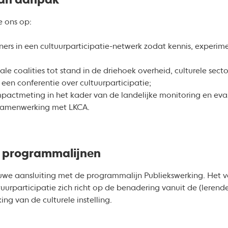
van aanpak
e ons op:
ners in een cultuurparticipatie-netwerk zodat kennis, experim
le coalities tot stand in de driehoek overheid, culturele sect
een conferentie over cultuurparticipatie;
impactmeting in het kader van de landelijke monitoring en eva
n samenwerking met LKCA.
e programmalijnen
auwe aansluiting met de programmalijn Publiekswerking. Het v
tuurparticipatie zich richt op de benadering vanuit de (lere
ing van de culturele instelling.