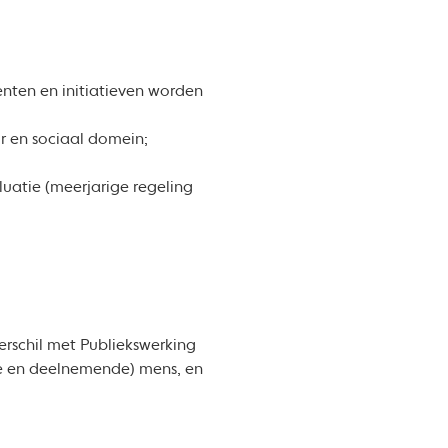
enten en initiatieven worden
or en sociaal domein;
luatie (meerjarige regeling
erschil met Publiekswerking
nde en deelnemende) mens, en