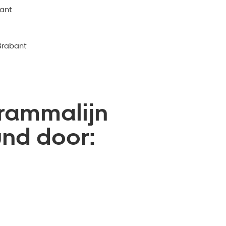
bant
Brabant
grammalijn
und door: