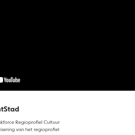
ntStad
skforce Regioprofiel Cultuur
sering van het regioprofiel