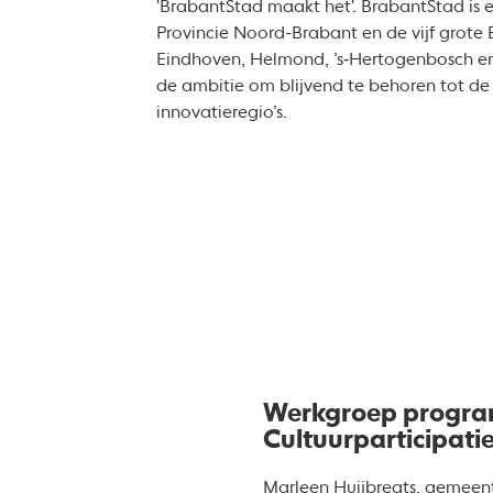
'BrabantStad maakt het'. BrabantStad is
Provincie Noord-Brabant en de vijf grote
Eindhoven, Helmond, ’s‑Hertogenbosch en T
de ambitie om blijvend te behoren tot de 
innovatieregio’s.
Werkgroep progra
Cultuurparticipati
Marleen Huijbregts, gemeen