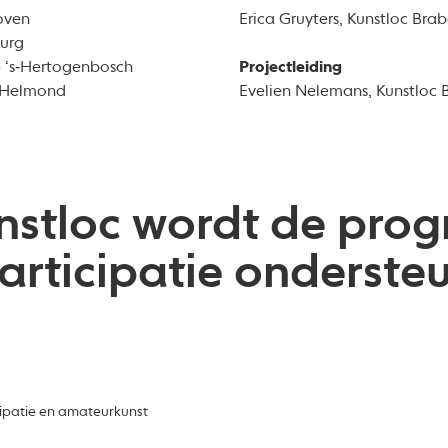
oven
Erica Gruyters, Kunstloc Bra
burg
 ‘s‑Hertogenbosch
Projectleiding
 Helmond
Evelien Nelemans, Kunstloc 
nstloc wordt de pro
articipatie onderste
cipatie en amateurkunst