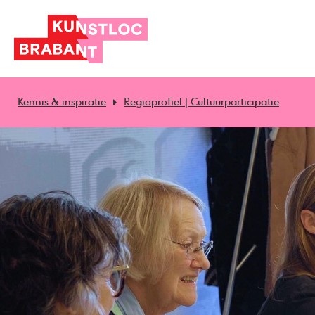
Kennis & inspiratie
Regioprofiel | Cultuurparticipatie