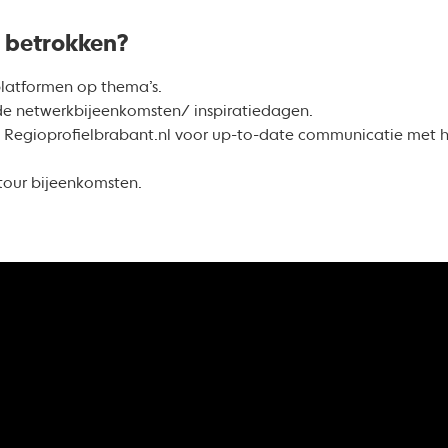
d betrokken?
latformen op thema’s.
de netwerkbijeenkomsten/ inspiratiedagen.
m Regioprofielbrabant.nl voor up-to-date communicatie met he
 tour bijeenkomsten.