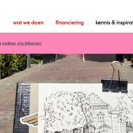
wat we doen
financiering
kennis & inspira
g maken via tekenen’