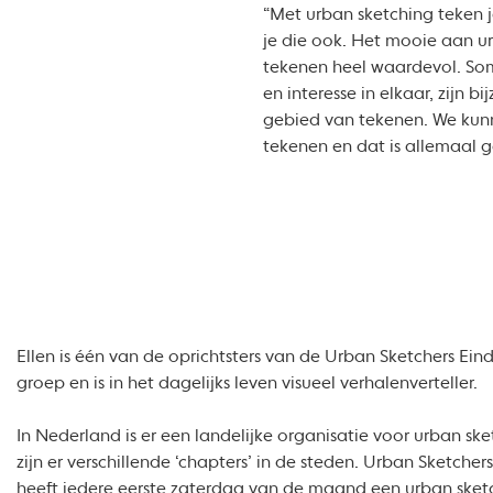
“Met urban sketching teken je
je die ook. Het mooie aan urb
tekenen heel waardevol. Soms
en interesse in elkaar, zijn
gebied van tekenen. We kunn
tekenen en dat is allemaal g
Ellen is één van de oprichtsters van de Urban Sketchers Ei
groep en is in het dagelijks leven visueel verhalenverteller.
In Nederland is er een landelijke organisatie voor urban sk
zijn er verschillende ‘chapters’ in de steden. Urban Sketche
heeft iedere eerste zaterdag van de maand een urban ske