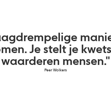
 laagdrempelige man
omen. Je stelt je kwe
waarderen mensen."
Peer Wolkers