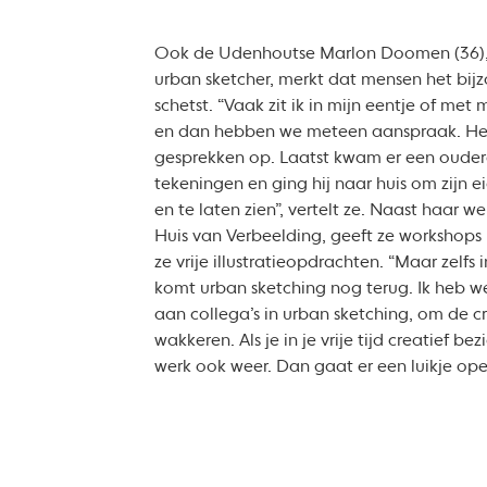
Ook de Udenhoutse Marlon Doomen (36), pr
urban sketcher, merkt dat mensen het bijz
schetst. “Vaak zit ik in mijn eentje of met
en dan hebben we meteen aanspraak. Het
gesprekken op. Laatst kwam er een oudere
tekeningen en ging hij naar huis om zijn 
en te laten zien”, vertelt ze. Naast haar werk
Huis van Verbeelding, geeft ze workshops 
ze vrije illustratieopdrachten. “Maar zelfs 
komt urban sketching nog terug. Ik heb 
aan collega’s in urban sketching, om de cr
wakkeren. Als je in je vrije tijd creatief be
werk ook weer. Dan gaat er een luikje ope