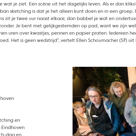
 wat je ziet. Een scène uit het dagelijks leven. Als er dan kliko
an sketching is dat je het alleen kunt doen en in een groep. I
 zit je twee uur naast elkaar, dan babbel je wat en ondertuss
 bijzonder. Je bent met gelijkgestemden op pad, want we zijn we
en uren over kwastjes, pennen en papier praten. Iedereen he
oed. Het is geen wedstrijd”, vertelt Ellen Schoumacher (57) uit
ndhoven
etching en
rs Eindhoven
tch-dag en