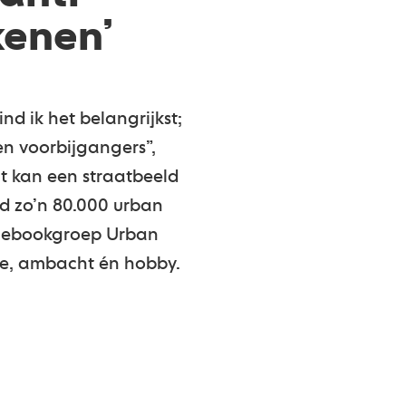
kenen’
nd ik het belangrijkst;
en voorbijgangers”,
Dat kan een straatbeeld
jd zo’n 80.000 urban
Facebookgroep Urban
ie, ambacht én hobby.