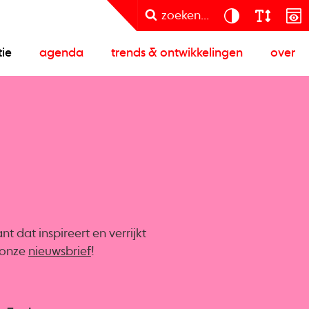
zoeken...
tie
agenda
trends & ontwikkelingen
over
 dat inspireert en verrijkt
r onze
nieuwsbrief
!