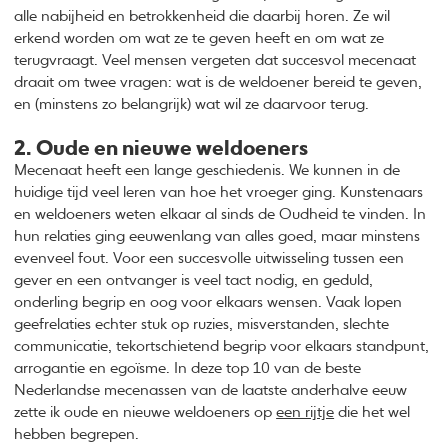
alle nabijheid en betrokkenheid die daarbij horen. Ze wil
erkend worden om wat ze te geven heeft en om wat ze
terugvraagt. Veel mensen vergeten dat succesvol mecenaat
draait om twee vragen: wat is de weldoener bereid te geven,
en (minstens zo belangrijk) wat wil ze daarvoor terug.
2. Oude en nieuwe weldoeners
Mecenaat heeft een lange geschiedenis. We kunnen in de
huidige tijd veel leren van hoe het vroeger ging. Kunstenaars
en weldoeners weten elkaar al sinds de Oudheid te vinden. In
hun relaties ging eeuwenlang van alles goed, maar minstens
evenveel fout. Voor een succesvolle uitwisseling tussen een
gever en een ontvanger is veel tact nodig, en geduld,
onderling begrip en oog voor elkaars wensen. Vaak lopen
geefrelaties echter stuk op ruzies, misverstanden, slechte
communicatie, tekortschietend begrip voor elkaars standpunt,
arrogantie en egoïsme. In deze top 10 van de beste
Nederlandse mecenassen van de laatste anderhalve eeuw
zette ik oude en nieuwe weldoeners op
een rijtje
die het wel
hebben begrepen.