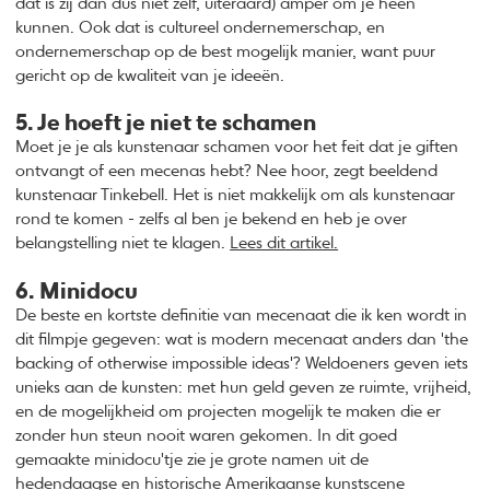
dat is zij dan dus niet zelf, uiteraard) amper om je heen
kunnen. Ook dat is cultureel ondernemerschap, en
ondernemerschap op de best mogelijk manier, want puur
gericht op de kwaliteit van je ideeën.
5. Je hoeft je niet te schamen
Moet je je als kunstenaar schamen voor het feit dat je giften
ontvangt of een mecenas hebt? Nee hoor, zegt beeldend
kunstenaar Tinkebell. Het is niet makkelijk om als kunstenaar
rond te komen - zelfs al ben je bekend en heb je over
belangstelling niet te klagen.
Lees dit artikel.
6. Minidocu
De beste en kortste definitie van mecenaat die ik ken wordt in
dit filmpje gegeven: wat is modern mecenaat anders dan 'the
backing of otherwise impossible ideas'? Weldoeners geven iets
unieks aan de kunsten: met hun geld geven ze ruimte, vrijheid,
en de mogelijkheid om projecten mogelijk te maken die er
zonder hun steun nooit waren gekomen. In dit goed
gemaakte minidocu'tje zie je grote namen uit de
hedendaagse en historische Amerikaanse kunstscene