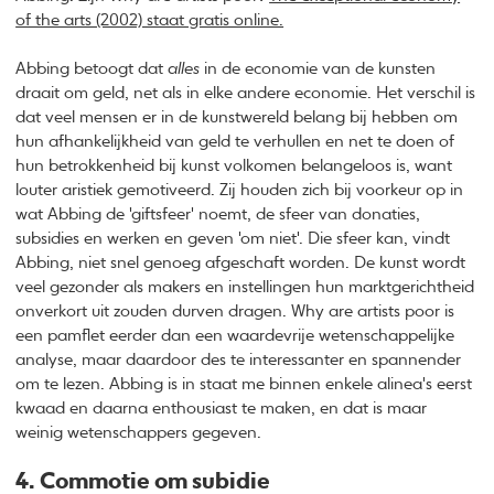
of the arts (2002) staat gratis online.
Abbing betoogt dat
alles
in de economie van de kunsten
draait om geld, net als in elke andere economie. Het verschil is
dat veel mensen er in de kunstwereld belang bij hebben om
hun afhankelijkheid van geld te verhullen en net te doen of
hun betrokkenheid bij kunst volkomen belangeloos is, want
louter aristiek gemotiveerd. Zij houden zich bij voorkeur op in
wat Abbing de 'giftsfeer' noemt, de sfeer van donaties,
subsidies en werken en geven 'om niet'. Die sfeer kan, vindt
Abbing, niet snel genoeg afgeschaft worden. De kunst wordt
veel gezonder als makers en instellingen hun marktgerichtheid
onverkort uit zouden durven dragen. Why are artists poor is
een pamflet eerder dan een waardevrije wetenschappelijke
analyse, maar daardoor des te interessanter en spannender
om te lezen. Abbing is in staat me binnen enkele alinea's eerst
kwaad en daarna enthousiast te maken, en dat is maar
weinig wetenschappers gegeven.
4. Commotie om subidie