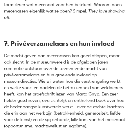
formuleren wat mecenaat voor hen betekent. Waarom doen
mecenassen eigenlijk wat ze doen? Simpel.
They love showing
off.
7. Privéverzamelaars en hun invloed
De macht geven aan mecenassen kan goed aflopen, maar
ook slecht. In de museumwereld is de afgelopen jaren
commotie ontstaan over de toenemende macht van
privéverzamelaars en hun groeiende invloed op
museumdirecties. Wie wil weten hoe die verstrengeling werkt
en welke voor- en nadelen de betrokkenheid van weldoeners
heeft, kan het
proefschrift lezen van Marta Gnyp.
Een zeer
helder geschreven, overzichtelijk en onthullend boek over hoe
de hedendaagse kunstwereld werkt - over de zachte krachten
die erin aan het werk zijn (betrokkenheid, generositeit, liefde
voor de kunst) en de spijkerharde, kille kant van het mecenaat
(opportunisme, machtswellust en egoïsme).