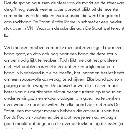
Dat de spanning tussen de sfeer van de markt en de sfeer van
de gift nog steeds veel emoties oproept blijkt uit de recente
commotie over de miljoen euro subsidie die werd toegekend
aan rockband De Staat. Aafke Romeijn schreef er een helder
stuk over in VN:
'Waarom de subsidie aan De Staat wel terecht
is'.
Veel mensen hebben er moeite mee dat zoveel geld naar een
band gaat, en dan ook nog naar een band die deze steun
amper nodig lijkt te hebben. Toch lijkt me dat het probleem
niet. Het probleem is veel meer dat er kennelijk maar een
band in Nederland is die de ideeën, het inzicht en het lef heeft
om een succesvolle aanvraag te schrijven. Elke band zou zo'n
poging moeten wagen. De popsector wordt er alleen maar
beter van als muzikanten elkaar beconcurreren op inhoud en
ondernemingszin en elkaar uitdagen om goed na te denken
over waar ze naar toe willen. En elke band zou, net zoals De
Staat, een manager moeten hebben die adviseur is van het
Fonds Podiumkunsten en die snapt hoe je een aanvraag z
goed maakt dat degenen die over de toekenning beslissen (en