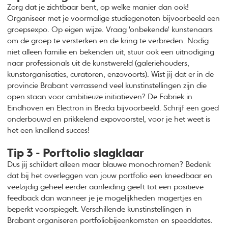
Zorg dat je zichtbaar bent, op welke manier dan ook!
Organiseer met je voormalige studiegenoten bijvoorbeeld een
groepsexpo. Op eigen wijze. Vraag 'onbekende' kunstenaars
om de groep te versterken en de kring te verbreden. Nodig
niet alleen familie en bekenden uit, stuur ook een uitnodiging
naar professionals uit de kunstwereld (galeriehouders,
kunstorganisaties, curatoren, enzovoorts). Wist jij dat er in de
provincie Brabant verrassend veel kunstinstellingen zijn die
open staan voor ambitieuze initiatieven? De Fabriek in
Eindhoven en Electron in Breda bijvoorbeeld. Schrijf een goed
onderbouwd en prikkelend expovoorstel, voor je het weet is
het een knallend succes!
Tip 3 - Porftolio slagklaar
Dus jij schildert alleen maar blauwe monochromen? Bedenk
dat bij het overleggen van jouw portfolio een kneedbaar en
veelzijdig geheel eerder aanleiding geeft tot een positieve
feedback dan wanneer je je mogelijkheden magertjes en
beperkt voorspiegelt. Verschillende kunstinstellingen in
Brabant organiseren portfoliobijeenkomsten en speeddates.