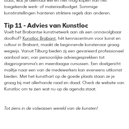
staat, wat je allemaal wel en niet mag kopen van het
toegekende werk- of materiaalbudget. Sommige
kunstinstellingen hanteren striktere regels dan anderen.
Tip 11 - Advies van Kunstloc
Voelt het Brabantse kunstnetwerk aan als een onnavolgbaar
doolhof?
Kunstloc Brabant
, hét kenniscentrum voor kunst en
cultuur in Brabant, maakt de beginnende kunstenaar graag
wegwijs. Vanuit Tilburg bieden zij een gevarieerd professioneel
aanbod aan; van persoonlijke adviesgesprekken tot
dagprogramma's en meerdaagse cursussen. Een doelgericht
mailtje naar een van de medewerkers kan eveneens uitkomst
bieden. Met het kunsthart op de goede plaats staan ze je
graag bij met allerhande raad en daad. Check de website van
Kunstloc om te zien wat nu op de agenda staat.
Tot ziens in de volwassen wereld van de kunsten!