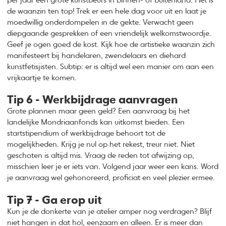
per jaar een grote kunstbeurs in binnen- of buitenland. Het is
de waanzin ten top! Trek er een hele dag voor uit en laat je
moedwillig onderdompelen in de gekte. Verwacht geen
diepgaande gesprekken of een vriendelijk welkomstwoordje.
Geef je ogen goed de kost. Kijk hoe de artistieke waanzin zich
manifesteert bij handelaren, zwendelaars en diehard
kunstfetisjisten. Subtip: er is altijd wel een manier om aan een
vrijkaartje te komen.
Tip 6 - Werkbijdrage aanvragen
Grote plannen maar geen geld? Een aanvraag bij het
landelijke Mondriaanfonds kan uitkomst bieden. Een
startstipendium of werkbijdrage behoort tot de
mogelijkheden. Krijg je nul op het rekest, treur niet. Niet
geschoten is altijd mis. Vraag de reden tot afwijzing op,
misschien leer je er iets van. Volgend jaar weer een kans. Word
je aanvraag wel gehonoreerd, proficiat en veel plezier ermee.
Tip 7 - Ga erop uit
Kun je de donkerte van je atelier amper nog verdragen? Blijf
niet hangen in dat hol, eenzaam en alleen. Er is meer dan