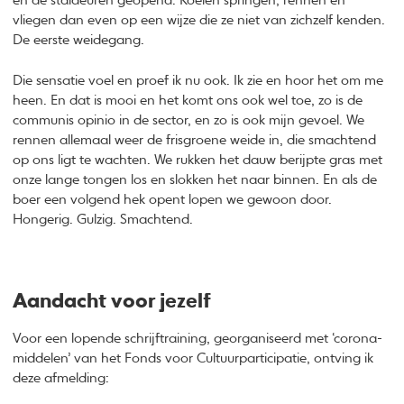
en de staldeuren geopend. Koeien springen, rennen en
vliegen dan even op een wijze die ze niet van zichzelf kenden.
De eerste weidegang.
Die sensatie voel en proef ik nu ook. Ik zie en hoor het om me
heen. En dat is mooi en het komt ons ook wel toe, zo is de
communis opinio in de sector, en zo is ook mijn gevoel. We
rennen allemaal weer de frisgroene weide in, die smachtend
op ons ligt te wachten. We rukken het dauw berijpte gras met
onze lange tongen los en slokken het naar binnen. En als de
boer een volgend hek opent lopen we gewoon door.
Hongerig. Gulzig. Smachtend.
Aandacht voor jezelf
Voor een lopende schrijftraining, georganiseerd met ‘corona-
middelen’ van het Fonds voor Cultuurparticipatie, ontving ik
deze afmelding: