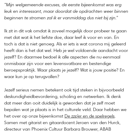
“
Mijn welgemeende excuses, de eerste bijeenkomst was erg
leuk en interessant, maar doordat de opdrachten weer binnen
beginnen te stromen zal ik er vanmiddag dus niet bij zijn.”
Ik zit in dit vak omdat ik zoveel mogelijk door probeer te gaan
met dat wat ik het liefste doe, daar leef ik voor en van. En
toch is dat is niet genoeg. Als er iets is wat corona mij geleerd
heeft dan is het dat wel. Heb je wel voldoende aandacht voor
jezelf? En daarmee bedoel ik alle aspecten die nu eenmaal
onmisbaar zijn voor een levensvatbare en bestendige
beroepspraktijk. Waar plaats je jezelf? Wat is jouw positie? En
waar kun je op terugvallen?
Jezelf serieus nemen betekent ook tijd steken in bijvoorbeeld
deskundigheidbevordering, scholing en netwerken. Ik denk
dat meer dan ooit duidelijk is geworden dat je zelf moet
bepalen wat je plaats is in het culturele veld. Daar hebben we
het over op onze bijeenkomst
De zzp’er en de spelregels
.
Samen met gitarist en gitaardocent Jeroen van den Hurck,
directeur van Phoenix Cultuur Barbara Brouwer, ABAB